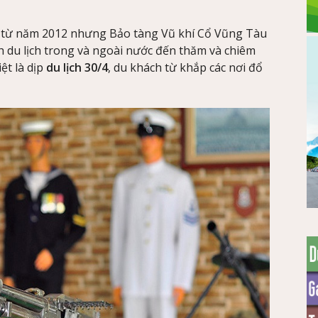
h từ năm 2012 nhưng Bảo tàng Vũ khí Cổ Vũng Tàu
 du lịch trong và ngoài nước đến thăm và chiêm
ệt là dịp
du lịch 30/4
, du khách từ khắp các nơi đổ