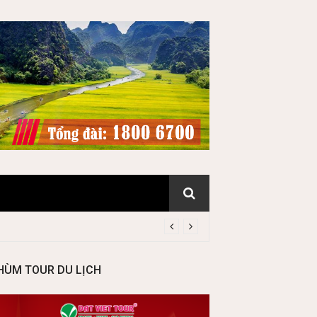
HÙM TOUR DU LỊCH