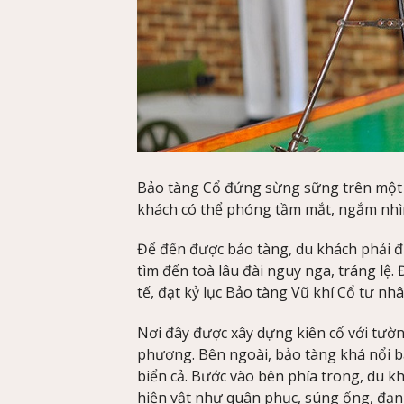
Bảo tàng Cổ đứng sừng sững trên một n
khách có thể phóng tầm mắt, ngắm nhì
Để đến được bảo tàng, du khách phải đ
tìm đến toà lâu đài nguy nga, tráng lệ.
tế, đạt kỷ lục Bảo tàng Vũ khí Cổ tư nh
Nơi đây được xây dựng kiên cố với tườ
phương. Bên ngoài, bảo tàng khá nổi b
biển cả. Bước vào bên phía trong, du 
hiện vật như quân phục, súng ống, đạn 