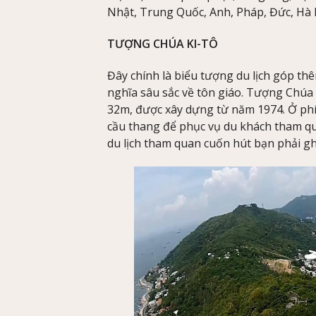
Nhật, Trung Quốc, Anh, Pháp, Đức, Hà 
TƯỢNG CHÚA KI-TÔ
Đây chính là biểu tượng du lịch góp t
nghĩa sâu sắc về tôn giáo. Tượng Chúa 
32m, được xây dựng từ năm 1974. Ở phí
cầu thang để phục vụ du khách tham q
du lịch tham quan cuốn hút bạn phải ghé