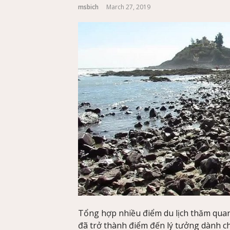
msbich
March 27, 2019
Tổng hợp nhiều điểm du lịch thăm qua
đã trở thành điểm đến lý tưởng dành ch