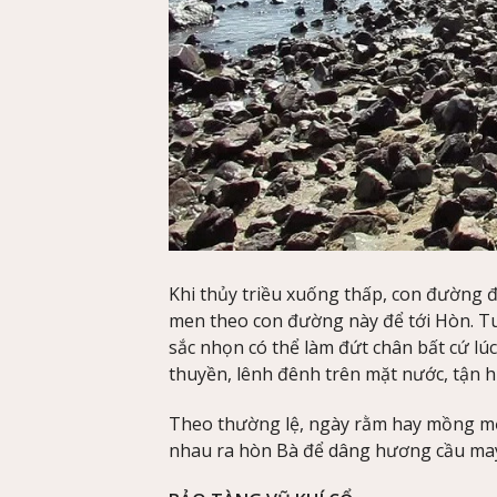
Khi thủy triều xuống thấp, con đường đá
men theo con đường này để tới Hòn. Tuy
sắc nhọn có thể làm đứt chân bất cứ lúc
thuyền, lênh đênh trên mặt nước, tận h
Theo thường lệ, ngày rằm hay mồng m
nhau ra hòn Bà để dâng hương cầu may 