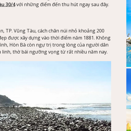
àu 30/4
với những điểm đến thu hút ngay sau đây.
, TP. Vũng Tàu, cách chân núi nhỏ khoảng 200
 đẹp được xây dựng vào thời điểm năm 1881. Không
tình, Hòn Bà còn ngự trị trong lòng của người dân
linh, thờ bái ngưỡng vọng từ rất nhiều năm nay.