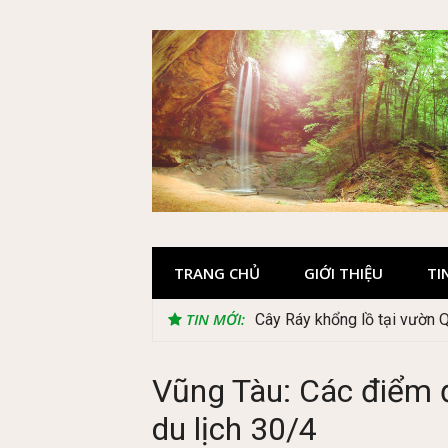
Skip
to
content
TRANG CHỦ
GIỚI THIỆU
TI
TIN MỚI:
Khám phá chợ phiên Bắc Hà 
Vũng Tàu: Các điểm đ
du lịch 30/4