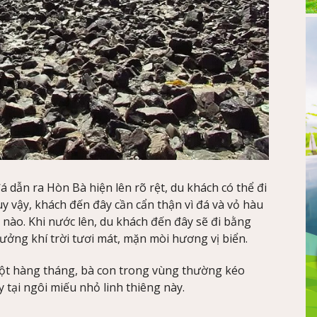
 dẫn ra Hòn Bà hiện lên rõ rệt, du khách có thể đi
 vậy, khách đến đây cần cẩn thận vì đá và vỏ hàu
 nào. Khi nước lên, du khách đến đây sẽ đi bằng
ưởng khí trời tươi mát, mặn mòi hương vị biển.
ột hàng tháng, bà con trong vùng thường kéo
tại ngôi miếu nhỏ linh thiêng này.