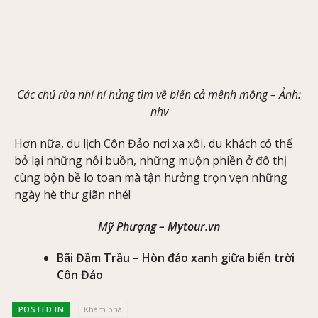
Các chú rùa nhí hí hửng tìm về biển cả mênh mông –
Ảnh
:
nhv
Hơn nữa, du lịch Côn Đảo nơi xa xôi, du khách có thể
bỏ lại những nỗi buồn, những muộn phiền ở đô thị
cùng bộn bề lo toan mà tận hưởng trọn vẹn những
ngày hè thư giãn nhé!
Mỹ Phượng – Mytour.vn
Bãi Đầm Trầu – Hòn đảo xanh giữa biển trời
Côn Đảo
POSTED IN
Khám phá