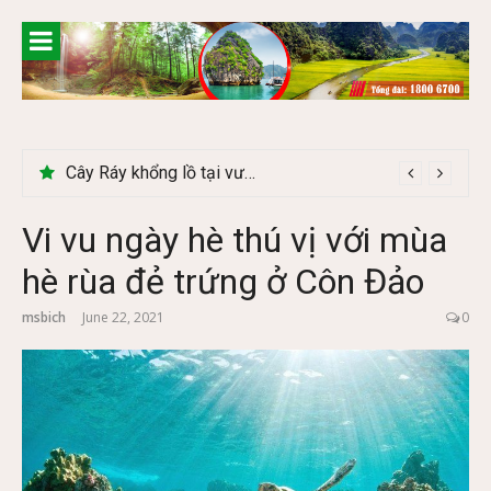
Skip
to
content
Cây Ráy khổng lồ tại vườn Quốc gia Cúc Phương
Vi vu ngày hè thú vị với mùa
hè rùa đẻ trứng ở Côn Đảo
msbich
June 22, 2021
0