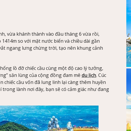
nh, vừa khánh thành vào đầu tháng 6 vừa rồi,
ao 1414m so với mặt nước biển và chiều dài gần
ắt ngang lưng chừng trời, tạo nên khung cảnh
 khổng lồ đỡ chiếc cầu cùng một độ cao lý tưởng,
ượng” săn lùng của cộng đồng đam mê
du lịch
. Cúc
n chiếc cầu vốn đã lung linh lại càng thêm huyền
hí trong lành nơi đây, bạn sẽ có cảm giác như đang