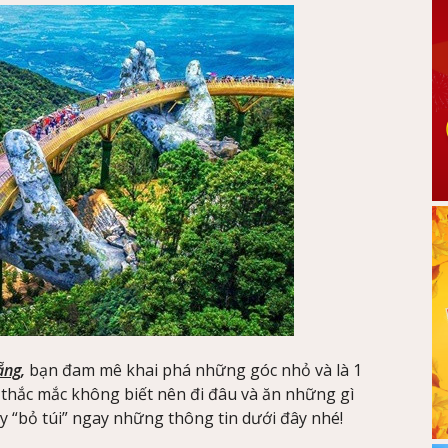
ẵng
,
bạn đam mê khai phá những góc nhỏ và là 1
thắc mắc không biết nên đi đâu và ăn những gì
ãy “bỏ túi” ngay những thông tin dưới đây nhé!