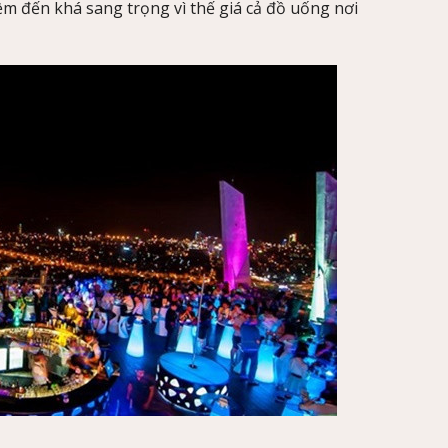
ềm đến khá sang trọng vì thế giá cả đồ uống nơi