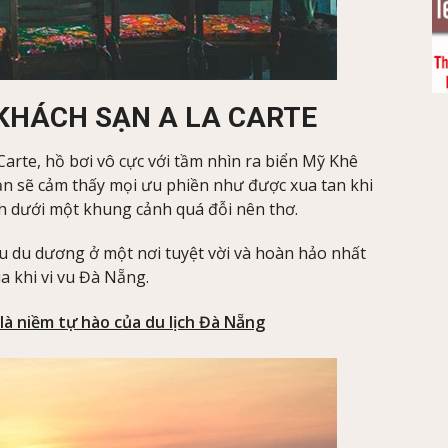
I KHÁCH SẠN A LA CARTE
rte, hồ bơi vô cực với tầm nhìn ra biển Mỹ Khê
ạn sẽ cảm thấy mọi ưu phiền như được xua tan khi
 dưới một khung cảnh quá đỗi nên thơ.
ệu du dương ở một nơi tuyệt vời và hoàn hảo nhất
a khi vi vu Đà Nẵng.
là niềm tự hào của du lịch Đà Nẵng