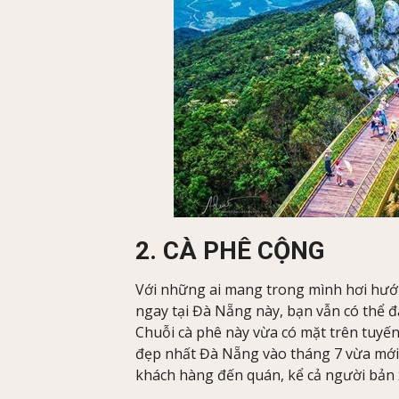
2. CÀ PHÊ CỘNG
Với những ai mang trong mình hơi hướn
ngay tại Đà Nẵng này, bạn vẫn có thể 
Chuỗi cà phê này vừa có mặt trên tuy
đẹp nhất Đà Nẵng vào tháng 7 vừa mới 
khách hàng đến quán, kể cả người bản