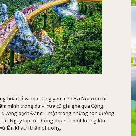
g hoài cổ và một lòng yêu mến Hà Nội xưa thì
đắm mình trong dư vị xưa cũ ghi ghé qua Cộng.
ến đường bạch Đằng – một trong những con đường
rồi. Ngay lập tức, Cộng thu hút một lượng lớn
 xứ lẫn khách thập phương.