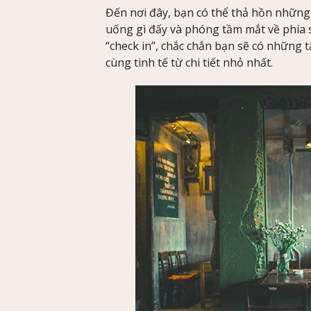
Đến nơi đây, bạn có thể thả hồn những 
uống gì đấy và phóng tầm mắt về phía
“check in”, chắc chắn bạn sẽ có những t
cùng tinh tế từ chi tiết nhỏ nhất.