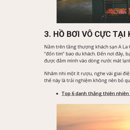
3. HỒ BƠI VÔ CỰC TẠ
Nằm trên tầng thượng khách sạn A La Ca
“đốn tim” bao du khách. Đến nơi đây, b
được đắm mình vào dòng nước mát lạnh
Nhâm nhi một ít rượu, nghe vài giai đi
thế này là trải nghiệm không nên bỏ qu
Top 6 danh thắng thiên nhiên 