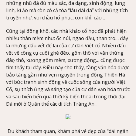
những nhũ đá đủ màu sắc, đa dạng, sinh động, lung
linh, kì ảo mà còn có cả tòa “lâu đài đá” với những tích
truyện như: voi chầu hổ phục, con khỉ, cáo…
Cũng tại động khô, các nhà khảo cổ học đã phát hiện
nhiều thân mềm như: ốc núi, ngao đầu, than tro… đây
là những dấu vết để lại của cư dân Việt cổ. Nhiều dấu
vết về công cụ cuội ghè đẽo, gốm thô với văn thừng
đâọ thô, xương gốm mềm, xương động… cũng được
tìm thấy tại đây. Điều này cho thấy, tầng văn hóa được
bảo tàng gần như vẹn nguyên trong động Thiên Hà
với bức tranh sinh động về cuộc sống của người Việt
Cổ, sự thích ứng và sáng tạo của cư dân văn hóa trước
và sau biển tiến qua thời kỳ biển thoái trong thời đại
Đá mới ở Quần thể các di tích Tràng An .
Du khách tham quan, khám phá vẻ đẹp của "dải ngân