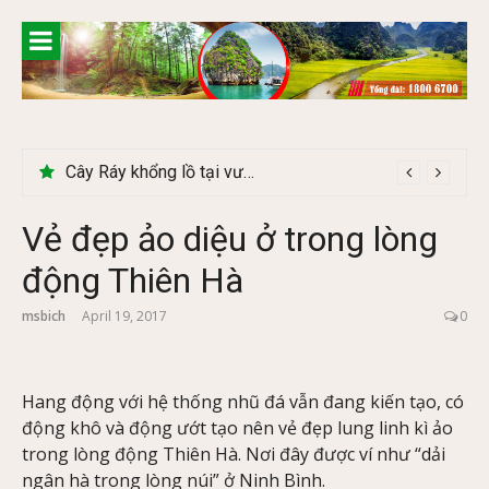
Skip
to
content
Cây Ráy khổng lồ tại vườn Quốc gia Cúc Phương
Vẻ đẹp ảo diệu ở trong lòng
động Thiên Hà
msbich
April 19, 2017
0
Hang động với hệ thống nhũ đá vẫn đang kiến tạo, có
động khô và động ướt tạo nên vẻ đẹp lung linh kì ảo
trong lòng động Thiên Hà. Nơi đây được ví như “dải
ngân hà trong lòng núi” ở Ninh Bình.