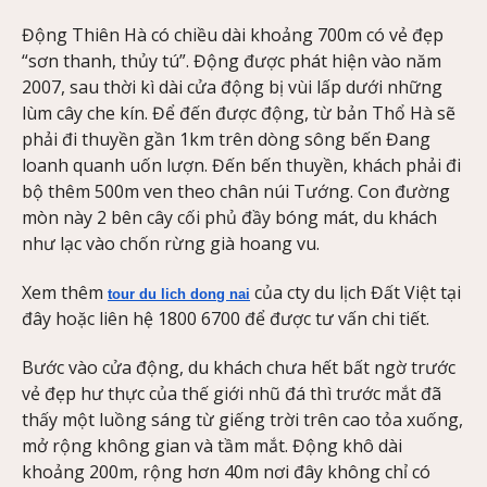
Động Thiên Hà có chiều dài khoảng 700m có vẻ đẹp
“sơn thanh, thủy tú”. Động được phát hiện vào năm
2007, sau thời kì dài cửa động bị vùi lấp dưới những
lùm cây che kín. Để đến được động, từ bản Thổ Hà sẽ
phải đi thuyền gần 1km trên dòng sông bến Đang
loanh quanh uốn lượn. Đến bến thuyền, khách phải đi
bộ thêm 500m ven theo chân núi Tướng. Con đường
mòn này 2 bên cây cối phủ đầy bóng mát, du khách
như lạc vào chốn rừng già hoang vu.
Xem thêm
của cty du lịch Đất Việt tại
tour du lich dong nai
đây hoặc liên hệ 1800 6700 để được tư vấn chi tiết.
Bước vào cửa động, du khách chưa hết bất ngờ trước
vẻ đẹp hư thực của thế giới nhũ đá thì trước mắt đã
thấy một luồng sáng từ giếng trời trên cao tỏa xuống,
mở rộng không gian và tầm mắt. Động khô dài
khoảng 200m, rộng hơn 40m nơi đây không chỉ có