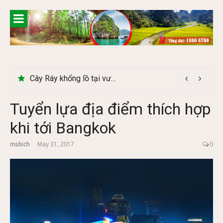
Skip
to
content
Cây Ráy khổng lồ tại vườn Quốc gia Cúc Phương
Tuyển lựa địa điểm thích hợp
khi tới Bangkok
msbich
May 31, 2017
0