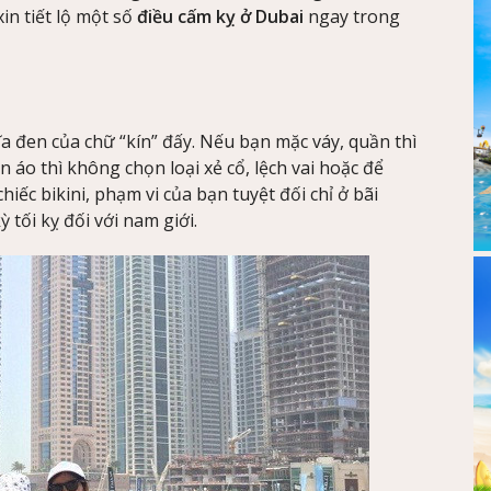
in tiết lộ một số
điều cấm kỵ ở Dubai
ngay trong
 đen của chữ “kín” đấy. Nếu bạn mặc váy, quần thì
 áo thì không chọn loại xẻ cổ, lệch vai hoặc để
iếc bikini, phạm vi của bạn tuyệt đối chỉ ở bãi
 tối kỵ đối với nam giới.