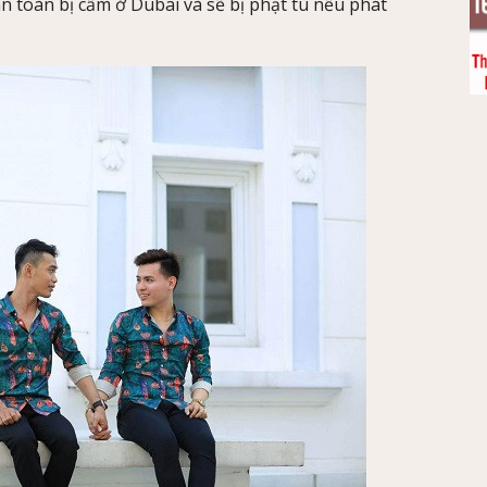
àn toàn bị cấm ở Dubai và sẽ bị phạt tù nếu phát