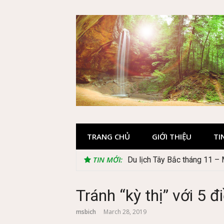
Skip
to
content
TRANG CHỦ
GIỚI THIỆU
TI
TIN MỚI:
Du lịch Tây Bắc tháng 11 –
Lễ 2/9 đi Phú Quốc: Nên đi t
Tránh “kỳ thị” với 5 đ
msbich
March 28, 2019