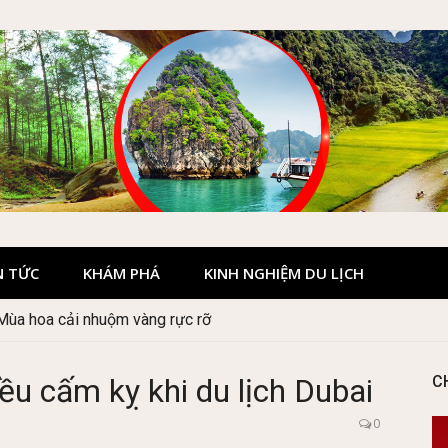
N TỨC
KHÁM PHÁ
KINH NGHIỆM DU LỊCH
 Mùa hoa cải nhuộm vàng rực rỡ
our hay tự túc tiết kiệm hơn
iều cấm kỵ khi du lịch Dubai
C
0