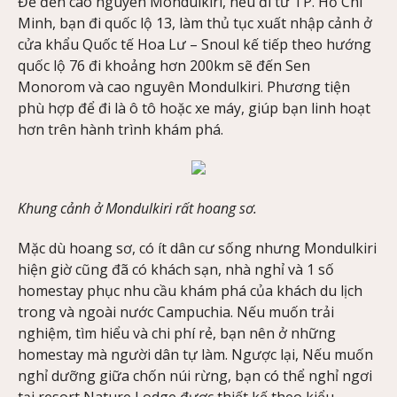
Để đến cao nguyên Mondulkiri, nếu đi từ TP. Hồ Chí
Minh, bạn đi quốc lộ 13, làm thủ tục xuất nhập cảnh ở
cửa khẩu Quốc tế Hoa Lư – Snoul kế tiếp theo hướng
quốc lộ 76 đi khoảng hơn 200km sẽ đến Sen
Monorom và cao nguyên Mondulkiri. Phương tiện
phù hợp để đi là ô tô hoặc xe máy, giúp bạn linh hoạt
hơn trên hành trình khám phá.
Khung cảnh ở Mondulkiri rất hoang sơ.
Mặc dù hoang sơ, có ít dân cư sống nhưng Mondulkiri
hiện giờ cũng đã có khách sạn, nhà nghỉ và 1 số
homestay phục nhu cầu khám phá của khách du lịch
trong và ngoài nước Campuchia. Nếu muốn trải
nghiệm, tìm hiểu và chi phí rẻ, bạn nên ở những
homestay mà người dân tự làm. Ngược lại, Nếu muốn
nghỉ dưỡng giữa chốn núi rừng, bạn có thể nghỉ ngơi