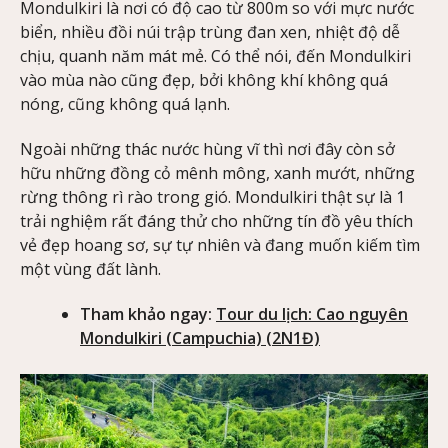
Mondulkiri là nơi có độ cao từ 800m so với mực nước
biển, nhiều đồi núi trập trùng đan xen, nhiệt độ dễ
chịu, quanh năm mát mẻ. Có thể nói, đến Mondulkiri
vào mùa nào cũng đẹp, bởi không khí không quá
nóng, cũng không quá lạnh.
Ngoài những thác nước hùng vĩ thì nơi đây còn sở
hữu những đồng cỏ mênh mông, xanh mướt, những
rừng thông rì rào trong gió. Mondulkiri thật sự là 1
trải nghiệm rất đáng thử cho những tín đồ yêu thích
vẻ đẹp hoang sơ, sự tự nhiên và đang muốn kiếm tìm
một vùng đất lành.
Tham khảo ngay:
Tour du lịch: Cao nguyên
Mondulkiri (Campuchia) (2N1Đ)