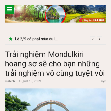
Skip
to
content
Lễ 2/9 có phải mùa du lịch Hà Giang đẹp không?
Trải nghiệm Mondulkiri
hoang sơ sẽ cho bạn những
trải nghiệm vô cùng tuyệt vời
msbich
August 13, 2019
0