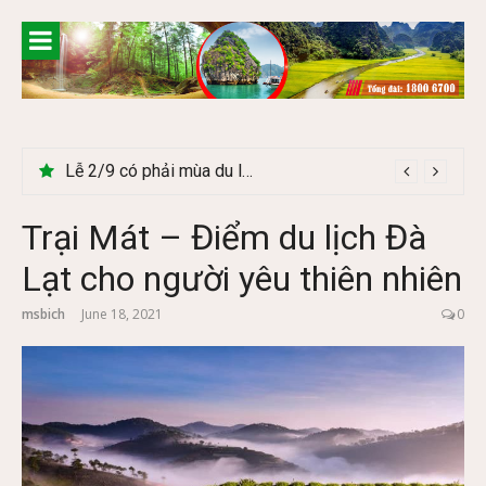
Skip
to
content
Lễ 2/9 có phải mùa du lịch Hà Giang đẹp không?
Trại Mát – Điểm du lịch Đà
Lạt cho người yêu thiên nhiên
msbich
June 18, 2021
0