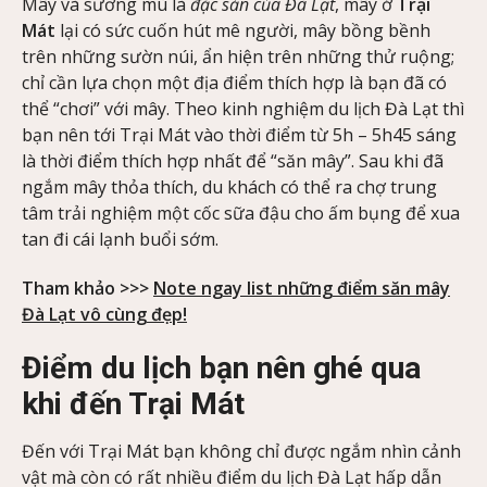
Mây và sương mù là
đặc sản của Đà Lạt
, mây ở
Trại
Mát
lại có sức cuốn hút mê người, mây bồng bềnh
trên những sườn núi, ẩn hiện trên những thử ruộng;
chỉ cần lựa chọn một địa điểm thích hợp là bạn đã có
thể “chơi” với mây. Theo kinh nghiệm du lịch Đà Lạt thì
bạn nên tới Trại Mát vào thời điểm từ 5h – 5h45 sáng
là thời điểm thích hợp nhất để “săn mây”. Sau khi đã
ngắm mây thỏa thích, du khách có thể ra chợ trung
tâm trải nghiệm một cốc sữa đậu cho ấm bụng để xua
tan đi cái lạnh buổi sớm.
Tham khảo >>>
Note ngay list những điểm săn mây
Đà Lạt vô cùng đẹp!
Điểm du lịch bạn nên ghé qua
khi đến Trại Mát
Đến với Trại Mát bạn không chỉ được ngắm nhìn cảnh
vật mà còn có rất nhiều điểm du lịch Đà Lạt hấp dẫn