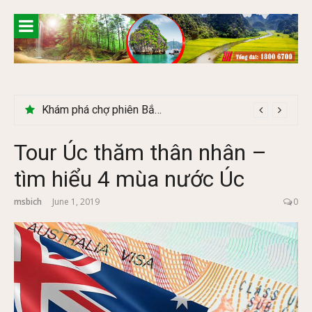
Skip
to
content
Khám phá chợ phiên Bắc Hà có gì đặc biệt
Tour Úc thăm thân nhân –
tìm hiểu 4 mùa nước Úc
msbich
June 1, 2019
0