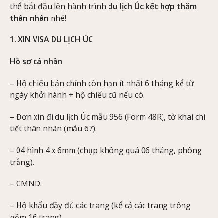
thể bắt đầu lên hành trình
du lịch Úc kết hợp thăm
thân nhân
nhé!
1. XIN VISA DU LỊCH ÚC
Hồ sơ cá nhân
– Hộ chiếu bản chính còn hạn ít nhất 6 tháng kể từ
ngày khởi hành + hộ chiếu cũ nếu có.
– Đơn xin đi du lịch Úc mẫu 956 (Form 48R), tờ khai chi
tiết thân nhân (mẫu 67).
– 04 hình 4 x 6mm (chụp không quá 06 tháng, phông
trắng).
– CMND.
– Hộ khẩu đầy đủ các trang (kể cả các trang trống
gồm 16 trang).