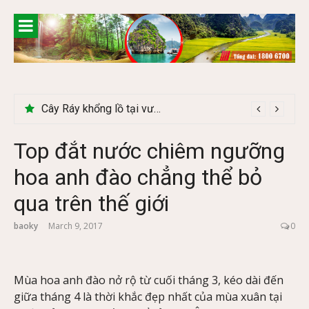
Skip
to
content
Khám phá chợ phiên Bắc Hà có gì đặc biệt
Cây Ráy khổng lồ tại vườn Quốc gia Cúc Phương
Top đắt nước chiêm ngưỡng
hoa anh đào chẳng thể bỏ
qua trên thế giới
baoky
March 9, 2017
0
Mùa hoa anh đào nở rộ từ cuối tháng 3, kéo dài đến
giữa tháng 4 là thời khắc đẹp nhất của mùa xuân tại