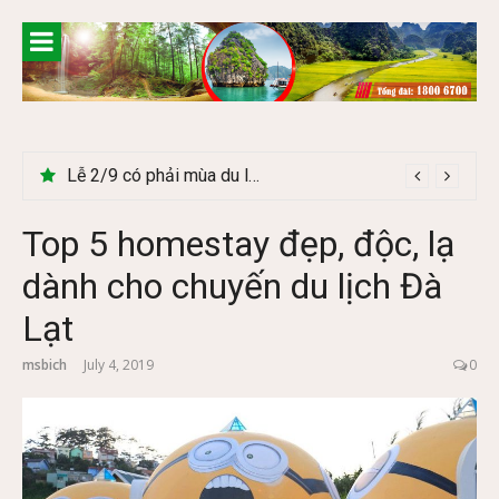
Skip
to
content
Cây Ráy khổng lồ tại vườn Quốc gia Cúc Phương
Top 5 homestay đẹp, độc, lạ
dành cho chuyến du lịch Đà
Lạt
msbich
July 4, 2019
0