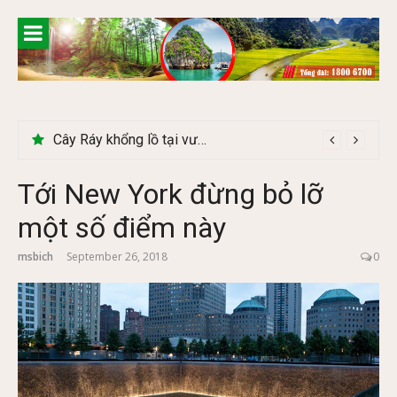
Skip
to
content
Cây Ráy khổng lồ tại vườn Quốc gia Cúc Phương
Tới New York đừng bỏ lỡ
một số điểm này
msbich
September 26, 2018
0