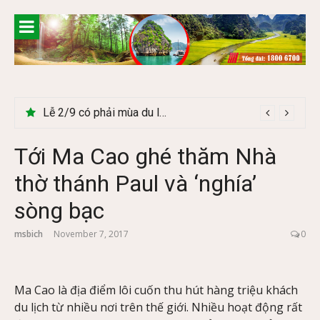
Skip
to
content
Lễ 2/9 có phải mùa du lịch Hà Giang đẹp không?
Tới Ma Cao ghé thăm Nhà
thờ thánh Paul và ‘nghía’
sòng bạc
msbich
November 7, 2017
0
Ma Cao là địa điểm lôi cuốn thu hút hàng triệu khách
du lịch từ nhiều nơi trên thế giới. Nhiều hoạt động rất