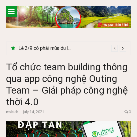
Skip
to
content
Lễ 2/9 có phải mùa du lịch Hà Giang đẹp không?
Tổ chức team building thông
qua app công nghệ Outing
Team – Giải pháp công nghệ
thời 4.0
msbich
July 14, 2021
0