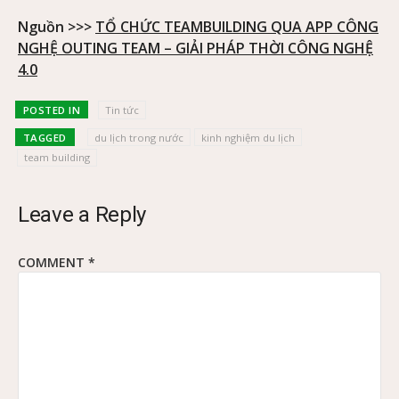
Nguồn >>>
TỔ CHỨC TEAMBUILDING QUA APP CÔNG
NGHỆ OUTING TEAM – GIẢI PHÁP THỜI CÔNG NGHỆ
4.0
POSTED IN
Tin tức
TAGGED
du lịch trong nước
kinh nghiệm du lịch
team building
Leave a Reply
COMMENT
*