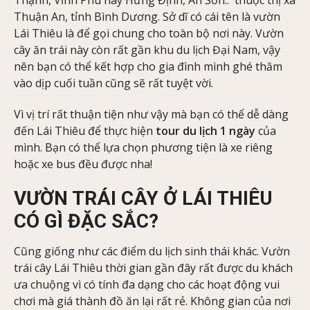
Thạnh, Vĩnh Phú hay Hưng Định, An Sơn.. thuộc thị xã
Thuận An, tỉnh Bình Dương. Sở dĩ có cái tên là vườn
Lái Thiêu là để gọi chung cho toàn bộ nơi này. Vườn
cây ăn trái này còn rất gần khu du lịch Đại Nam, vậy
nên bạn có thể kết hợp cho gia đình mình ghé thăm
vào dịp cuối tuần cũng sẽ rất tuyệt vời.
Vì vị trí rất thuận tiện như vậy mà bạn có thể dễ dàng
đến Lái Thiêu để thực hiện
tour du lịch 1 ngày
của
mình. Bạn có thể lựa chọn phương tiện là xe riêng
hoặc xe bus đều được nha!
VƯỜN TRÁI CÂY Ở LÁI THIÊU
CÓ GÌ ĐẶC SẮC?
Cũng giống như các điểm du lịch sinh thái khác. Vườn
trái cây Lái Thiêu thời gian gần đây rất được du khách
ưa chuộng vì có tính đa dạng cho các hoạt động vui
chơi mà giá thành đồ ăn lại rất rẻ. Không gian của nơi