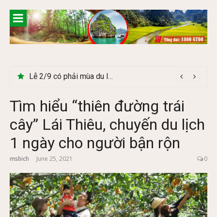
Skip
to
content
Lễ 2/9 có phải mùa du lịch Hà Giang đẹp không?
Tìm hiểu “thiên đường trái
cây” Lái Thiêu, chuyến du lịch
1 ngày cho người bận rộn
msbich
June 25, 2021
0