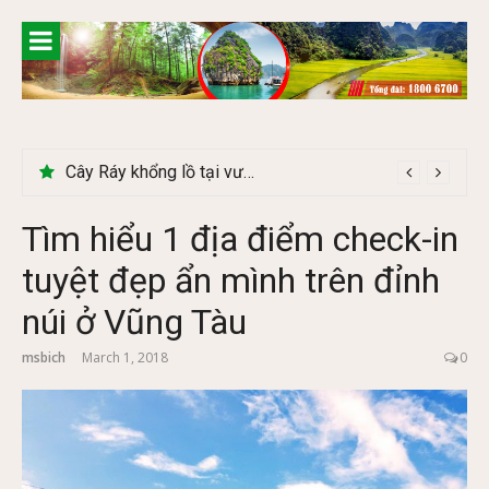
Skip
to
content
Cây Ráy khổng lồ tại vườn Quốc gia Cúc Phương
Tìm hiểu 1 địa điểm check-in
tuyệt đẹp ẩn mình trên đỉnh
núi ở Vũng Tàu
msbich
March 1, 2018
0