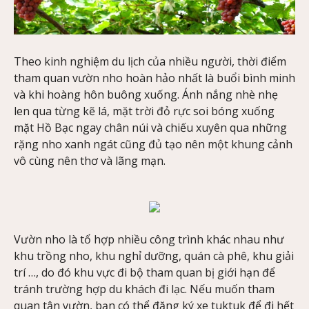
Theo kinh nghiệm du lịch của nhiều người, thời điểm
tham quan vườn nho hoàn hảo nhất là buổi bình minh
và khi hoàng hôn buông xuống. Ánh nắng nhè nhẹ
len qua từng kẽ lá, mặt trời đỏ rực soi bóng xuống
mặt Hồ Bạc ngay chân núi và chiếu xuyên qua những
rặng nho xanh ngát cũng đủ tạo nên một khung cảnh
vô cùng nên thơ và lãng mạn.
Vườn nho là tổ hợp nhiều công trình khác nhau như
khu trồng nho, khu nghỉ dưỡng, quán cà phê, khu giải
trí …, do đó khu vực đi bộ tham quan bị giới hạn để
tránh trường hợp du khách đi lạc. Nếu muốn tham
quan tận vườn, bạn có thể đăng ký xe tuktuk để đi hết