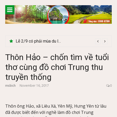
Skip
to
content
Lễ 2/9 có phải mùa du lịch Hà Giang đẹp không?
Thôn Hảo – chốn tìm về tuổi
thơ cùng đồ chơi Trung thu
truyền thống
msbich
November 16, 2017
0
Thôn ông Hảo, xã Liêu Xá, Yên Mỹ, Hưng Yên từ lâu
đã được biết đến với nghề làm đồ chơi Trung