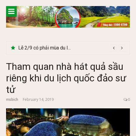
Skip
to
content
Cây Ráy khổng lồ tại vườn Quốc gia Cúc Phương
Tham quan nhà hát quả sầu
riêng khi du lịch quốc đảo sư
tử
msbich
February 14, 2019
0