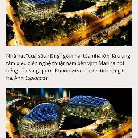
Nhà hát "quả sầu riêng" gồm hai tòa nhà lớn, là trung
tâm biểu diễn nghệ thuật nằm bên vịnh Marina nổi
tiếng của Singapore. Khuôn viên có diện tích rộng 6
ha. Ảnh:
Esplanade