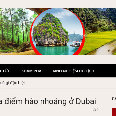
N TỨC
KHÁM PHÁ
KINH NGHIỆM DU LỊCH
 Hà Giang đẹp không?
 điểm hào nhoáng ở Dubai
C
0