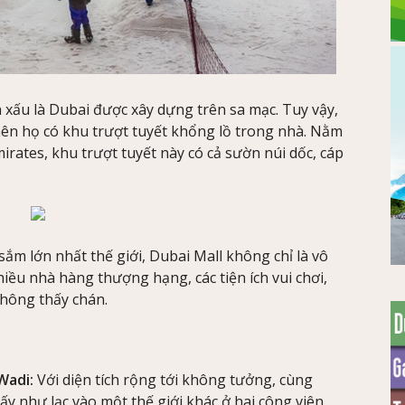
n xấu là Dubai được xây dựng trên sa mạc. Tuy vậy,
 nên họ có khu trượt tuyết khổng lồ trong nhà. Nằm
mirates, khu trượt tuyết này có cả sườn núi dốc, cáp
m lớn nhất thế giới, Dubai Mall không chỉ là vô
iều nhà hàng thượng hạng, các tiện ích vui chơi,
 không thấy chán.
Wadi:
Với diện tích rộng tới không tưởng, cùng
ấy như lạc vào một thế giới khác ở hai công viên