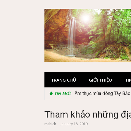
Skip
to
content
TRANG CHỦ
GIỚI THIỆU
TI
TIN MỚI:
Lễ 2/9 có phải mùa du lịch
Tham khảo những địa
msbich
January 18, 2019