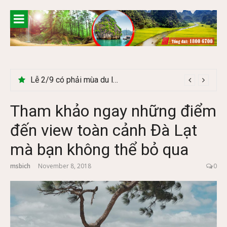
Skip
to
content
Lễ 2/9 có phải mùa du lịch Hà Giang đẹp không?
Cây Ráy khổng lồ tại vườn Quốc gia Cúc Phương
Tham khảo ngay những điểm
đến view toàn cảnh Đà Lạt
mà bạn không thể bỏ qua
msbich
November 8, 2018
0