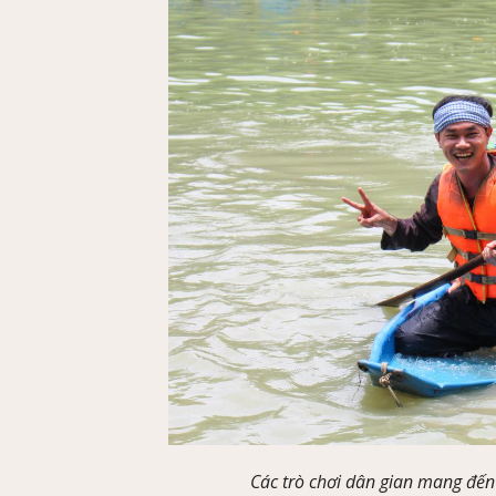
Các trò chơi dân gian mang đến