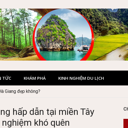
N TỨC
KHÁM PHÁ
KINH NGHIỆM DU LỊCH
Quốc gia Cúc Phương
ng hấp dẫn tại miền Tây
C
i nghiệm khó quên