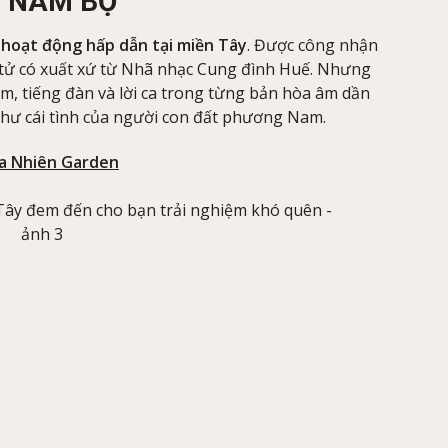
T NAM BỘ
g
hoạt động hấp dẫn tại miền Tây
. Được công nhận
ài tử có xuất xứ từ Nhã nhạc Cung đình Huế. Nhưng
m, tiếng đàn và lời ca trong từng bản hòa âm dần
ư cái tình của người con đất phương Nam.
Sa Nhiên Garden