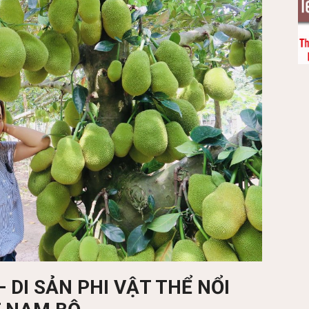
 DI SẢN PHI VẬT THỂ NỔI