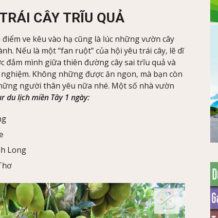
TRÁI CÂY TRĨU QUẢ
 điểm ve kêu vào hạ cũng là lúc những vườn cây
h. Nếu là một “fan ruột” của hội yêu trái cây, lẽ dĩ
c đắm mình giữa thiên đường cây sai trĩu quả và
ải nghiệm. Không những được ăn ngon, mà bạn còn
những người thân yêu nữa nhé. Một số nhà vườn
ur du lịch miền Tây 1 ngày:
ng
e
nh Long
Thơ