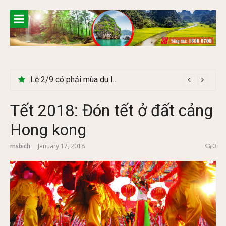
Skip
to
content
Cây Ráy khổng lồ tại vườn Quốc gia Cúc Phương
Tết 2018: Đón tết ở đất cảng
Hong kong
msbich
January 17, 2018
0