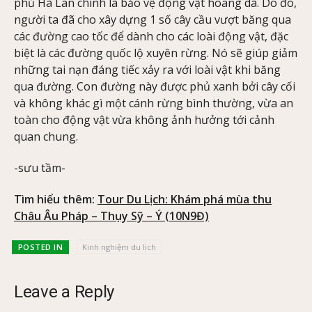
phủ Hà Lan chính là bảo vệ động vật hoang dã. Do đó,
người ta đã cho xây dựng 1 số cây cầu vượt băng qua
các đường cao tốc để dành cho các loài động vật, đặc
biệt là các đường quốc lộ xuyên rừng. Nó sẽ giúp giảm
những tai nạn đáng tiếc xảy ra với loài vật khi băng
qua đường. Con đường này được phủ xanh bởi cây cối
và không khác gì một cánh rừng bình thường, vừa an
toàn cho động vật vừa không ảnh hưởng tới cảnh
quan chung.
-sưu tầm-
Tìm hiểu thêm:
Tour Du Lịch: Khám phá mùa thu
Châu Âu Pháp – Thụy Sỹ – Ý (10N9Đ)
POSTED IN
Kinh nghiệm du lịch
Leave a Reply