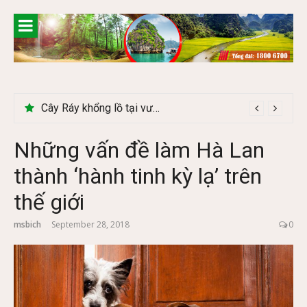
Skip
to
content
Cây Ráy khổng lồ tại vườn Quốc gia Cúc Phương
Những vấn đề làm Hà Lan
thành ‘hành tinh kỳ lạ’ trên
thế giới
msbich
September 28, 2018
0