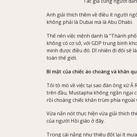
Tác giả cùng người dẫ
Anh giải thích thêm về điều ít người n
không phải là Dubai mà là Abu Dhabi.
Thế nên việc mệnh danh là "Thành phố 
không có cơ sở, với GDP trung bình k
minh được điều đó. Dĩ nhiên đi đôi sẽ 
toàn thế giới.
Bí mật của chiếc áo choàng và khăn q
Tôi tò mò về việc tại sao đàn ông xứ Ả
trên đầu, Mustapha không ngần ngại ch
rồi choàng chiếc khăn trùm phía ngoài 
Vừa nắn nót thực hiện vừa giải thích t
của người Hồi giáo ở đây.
Trong cái nắng như thiêu đốt lại ít mư