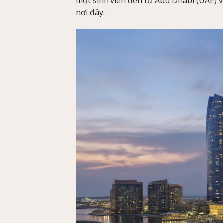
một sinh viên đến từ Abu Dhabi (UAE) v
nơi đây.