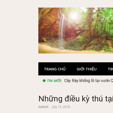
Skip
to
content
TRANG CHỦ
GIỚI THIỆU
TI
TIN MỚI:
Cây Ráy khổng lồ tại vườn 
Những điều kỳ thú tạ
msbich
July 13, 2018