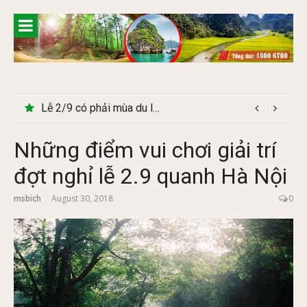
Skip
to
content
Lễ 2/9 có phải mùa du lịch Hà Giang đẹp không?
Những điểm vui chơi giải trí
đợt nghỉ lễ 2.9 quanh Hà Nội
msbich
August 30, 2018
0