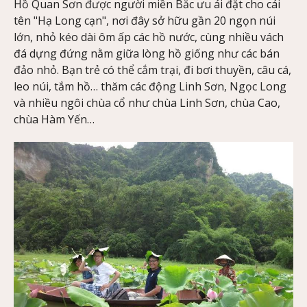
Hồ Quan Sơn được người miền Bắc ưu ái đặt cho cái
tên "Hạ Long cạn", nơi đây sở hữu gần 20 ngọn núi
lớn, nhỏ kéo dài ôm ấp các hồ nước, cùng nhiều vách
đá dựng đứng nằm giữa lòng hồ giống như các bán
đảo nhỏ. Bạn trẻ có thể cắm trại, đi bơi thuyền, câu cá,
leo núi, tắm hồ… thăm các động Linh Sơn, Ngọc Long
và nhiều ngôi chùa cổ như chùa Linh Sơn, chùa Cao,
chùa Hàm Yến…