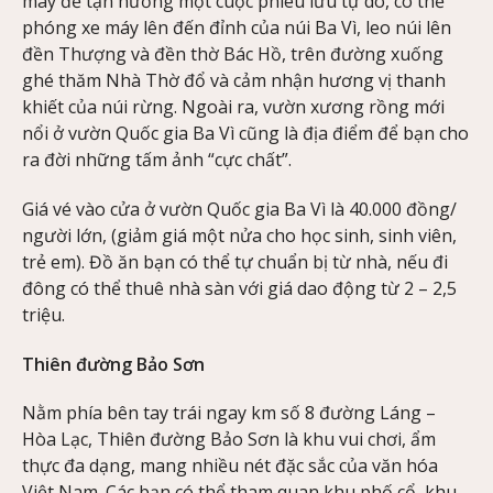
máy để tận hưởng một cuộc phiêu lưu tự do, có thể
phóng xe máy lên đến đỉnh của núi Ba Vì, leo núi lên
đền Thượng và đền thờ Bác Hồ, trên đường xuống
ghé thăm Nhà Thờ đổ và cảm nhận hương vị thanh
khiết của núi rừng. Ngoài ra, vườn xương rồng mới
nổi ở vườn Quốc gia Ba Vì cũng là địa điểm để bạn cho
ra đời những tấm ảnh “cực chất”.
Giá vé vào cửa ở vườn Quốc gia Ba Vì là 40.000 đồng/
người lớn, (giảm giá một nửa cho học sinh, sinh viên,
trẻ em). Đồ ăn bạn có thể tự chuẩn bị từ nhà, nếu đi
đông có thể thuê nhà sàn với giá dao động từ 2 – 2,5
triệu.
Thiên đường Bảo Sơn
Nằm phía bên tay trái ngay km số 8 đường Láng –
Hòa Lạc, Thiên đường Bảo Sơn là khu vui chơi, ẩm
thực đa dạng, mang nhiều nét đặc sắc của văn hóa
Việt Nam. Các bạn có thể tham quan khu phố cổ, khu