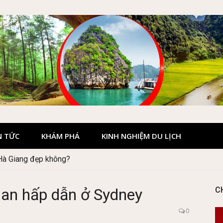
N TỨC
KHÁM PHÁ
KINH NGHIỆM DU LỊCH
 Hà Giang đẹp không?
Quốc gia Cúc Phương
an hấp dẫn ở Sydney
C
0