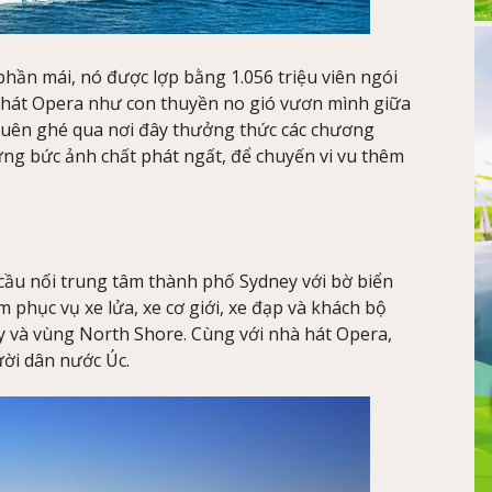
phần mái, nó được lợp bằng 1.056 triệu viên ngói
hà hát Opera như con thuyền no gió vươn mình giữa
quên ghé qua nơi đây thưởng thức các chương
ững bức ảnh chất phát ngất, để chuyến vi vu thêm
 cầu nối trung tâm thành phố Sydney với bờ biển
m phục vụ xe lửa, xe cơ giới, xe đạp và khách bộ
 và vùng North Shore. Cùng với nhà hát Opera,
ười dân nước Úc.