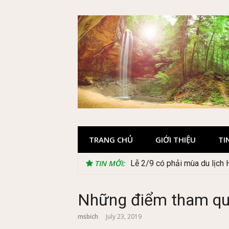
Skip
to
content
TRANG CHỦ
GIỚI THIỆU
TI
TIN MỚI:
Lễ 2/9 có phải mùa du lịch
Cây Ráy khổng lồ tại vườn 
Những điểm tham qu
msbich
July 23, 2019