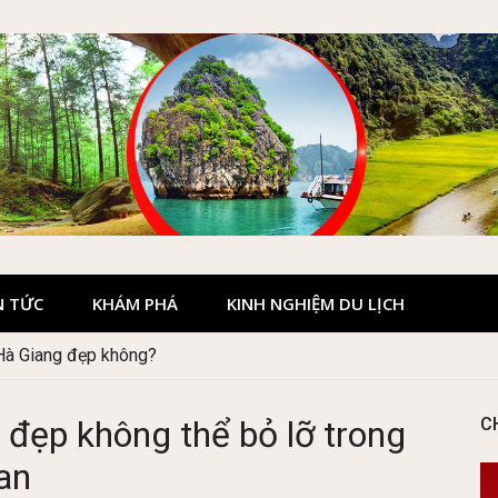
N TỨC
KHÁM PHÁ
KINH NGHIỆM DU LỊCH
 Hà Giang đẹp không?
Quốc gia Cúc Phương
đẹp không thể bỏ lỡ trong
C
an