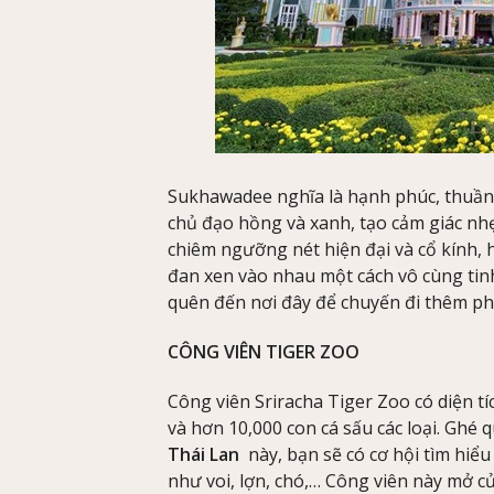
Sukhawadee nghĩa là hạnh phúc, thuần k
chủ đạo hồng và xanh, tạo cảm giác nh
chiêm ngưỡng nét hiện đại và cổ kính, h
đan xen vào nhau một cách vô cùng tinh
quên đến nơi đây để chuyến đi thêm ph
CÔNG VIÊN TIGER ZOO
Công viên Sriracha Tiger Zoo có diện 
và hơn 10,000 con cá sấu các loại. Ghé 
Thái Lan
này, bạn sẽ có cơ hội tìm hiểu
như voi, lợn, chó,… Công viên này mở c