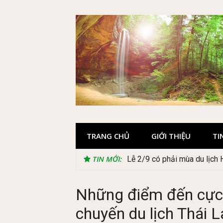
Skip
to
content
TRANG CHỦ
GIỚI THIỆU
TI
TIN MỚI:
Lễ 2/9 có phải mùa du lịch
Cây Ráy khổng lồ tại vườn 
Những điểm đến cực 
chuyến du lịch Thái L