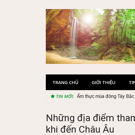
Skip
to
content
TRANG CHỦ
GIỚI THIỆU
TI
TIN MỚI:
Lễ 2/9 có phải mùa du lịch
Những địa điểm tham
khi đến Châu Âu