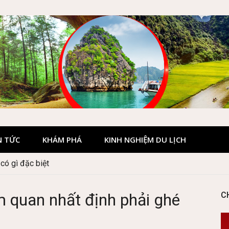
N TỨC
KHÁM PHÁ
KINH NGHIỆM DU LỊCH
 Hà Giang đẹp không?
 quan nhất định phải ghé
C