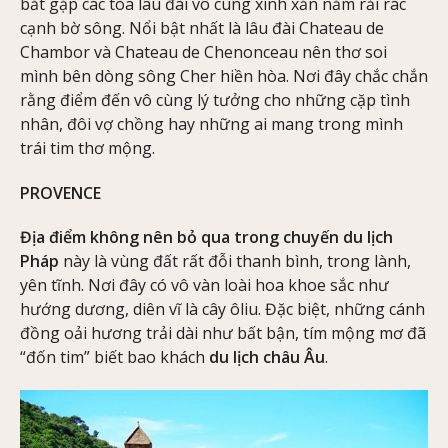
bắt gặp các tòa lâu đài vô cùng xinh xắn nằm rải rác
cạnh bờ sông. Nổi bật nhất là lâu đài Chateau de
Chambor và Chateau de Chenonceau nên thơ soi
mình bên dòng sông Cher hiền hòa. Nơi đây chắc chắn
rằng điểm đến vô cùng lý tưởng cho những cặp tình
nhân, đôi vợ chồng hay những ai mang trong mình
trái tim thơ mộng.
PROVENCE
Địa điểm không nên bỏ qua trong chuyến du lịch
Pháp
này là vùng đất rất đỗi thanh bình, trong lành,
yên tĩnh. Nơi đây có vô vàn loài hoa khoe sắc như
hướng dương, diên vĩ là cây ôliu. Đặc biệt, những cánh
đồng oải hương trải dài như bất bận, tím mộng mơ đã
“đốn tim” biết bao khách
du lịch châu Âu
.