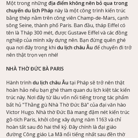
Một trong những
địa điểm không nên bỏ qua trong
chuyến du lịch Pháp
này là một công trình kiến trúc
bằng thép nằm trên công viên Champ-de-Mars, cạnh
sông Seine, thành phố Paris. Ban đầu, tháp Eiffel có
tên là Tháp 300 mét, được Gustave Eiffel và các đồng
nghiệp của mình xây dựng nên. Bạn đừng quên ghé
qua nơi đây trong khi
du lịch châu Âu
để chuyến đi trở
nên thật trọn vẹn nhé!
NHÀ THỜ ĐỨC BÀ PARIS
Hành trình
du lịch châu Âu
tại Pháp sẽ trở nên thật
hoàn hảo nếu bạn ghé tham quan du lịch kiệt tác kiến
trúc này. Nơi đây từ lâu vốn nổi tiếng trong tác phẩm
bất hủ "Thằng gù Nhà Thờ Đức Bà" của đại văn hào
Victor Hugo. Nhà thờ Đức Bà mang đậm nét kiến trúc
gô-tích Paris, khởi công xây dựng năm 1163 và chỉ
hoàn tất sau đó hai thế kỷ. Đây chính là đại giáo
đường Công giáo La Mã nổi tiếng nhất sau đền thờ