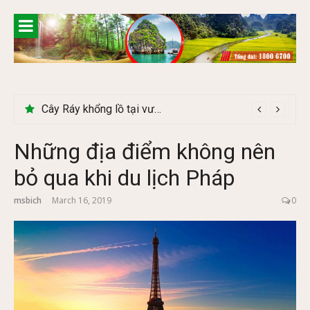
Skip
to
content
Cây Ráy khổng lồ tại vườn Quốc gia Cúc Phương
Những địa điểm không nên
bỏ qua khi du lịch Pháp
msbich
March 16, 2019
0