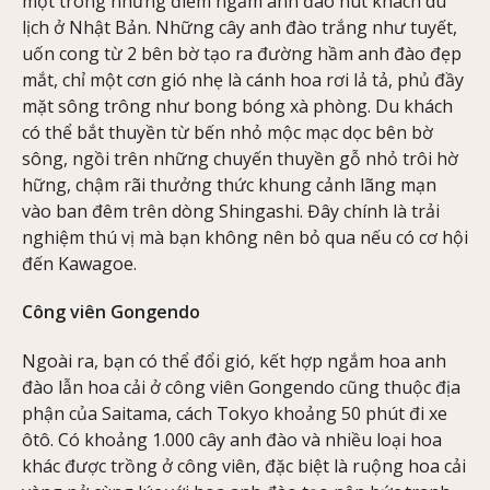
một trong những điểm ngắm anh đào hút khách du
lịch ở Nhật Bản. Những cây anh đào trắng như tuyết,
uốn cong từ 2 bên bờ tạo ra đường hầm anh đào đẹp
mắt, chỉ một cơn gió nhẹ là cánh hoa rơi lả tả, phủ đầy
mặt sông trông như bong bóng xà phòng. Du khách
có thể bắt thuyền từ bến nhỏ mộc mạc dọc bên bờ
sông, ngồi trên những chuyến thuyền gỗ nhỏ trôi hờ
hững, chậm rãi thưởng thức khung cảnh lãng mạn
vào ban đêm trên dòng Shingashi. Đây chính là trải
nghiệm thú vị mà bạn không nên bỏ qua nếu có cơ hội
đến Kawagoe.
Công viên Gongendo
Ngoài ra, bạn có thể đổi gió, kết hợp ngắm hoa anh
đào lẫn hoa cải ở công viên Gongendo cũng thuộc địa
phận của Saitama, cách Tokyo khoảng 50 phút đi xe
ôtô. Có khoảng 1.000 cây anh đào và nhiều loại hoa
khác được trồng ở công viên, đặc biệt là ruộng hoa cải