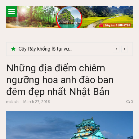
Skip
to
content
Cây Ráy khổng lồ tại vườn Quốc gia Cúc Phương
Những địa điểm chiêm
ngưỡng hoa anh đào ban
đêm đẹp nhất Nhật Bản
msbich
March 27, 2018
0