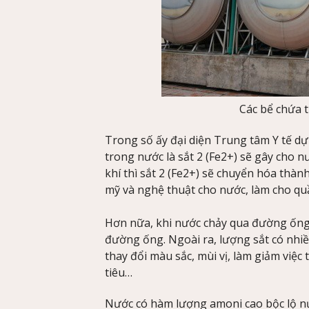
Các bể chứa t
Trong số ấy đại diện Trung tâm Y tế dự
trong nước là sắt 2 (Fe2+) sẽ gây cho n
khí thì sắt 2 (Fe2+) sẽ chuyển hóa thàn
mỹ và nghệ thuật cho nước, làm cho quầ
Hơn nữa, khi nước chảy qua đường ống, 
đường ống. Ngoài ra, lượng sắt có nhi
thay đổi màu sắc, mùi vị, làm giảm việc
tiêu…
Nước có hàm lượng amoni cao bộc lộ nư