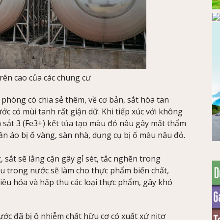
rên cao của các chung cư
 phòng có chia sẻ thêm, về cơ bản, sắt hòa tan
ước có mùi tanh rất giận dữ. Khi tiếp xúc với không
h sắt 3 (Fe3+) kết tủa tạo màu đỏ nâu gây mất thẩm
n áo bị ố vàng, sàn nhà, dụng cụ bị ố màu nâu đỏ.
sắt sẽ lắng cặn gây gỉ sét, tắc nghẽn trong
ều trong nước sẽ làm cho thực phẩm biến chất,
 tiêu hóa và hấp thu các loại thực phẩm, gây khó
ớc đã bị ô nhiễm chất hữu cơ có xuất xứ nitơ