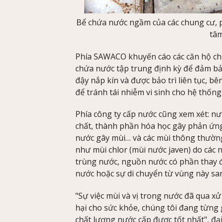
Bể chứa nước ngầm của các chung cư,
tâm
Phía SAWACO khuyến cáo các căn hộ ch
chứa nước tập trung định kỳ để đảm bả
đậy nắp kín và được bảo trì liên tục, b
để tránh tái nhiễm vi sinh cho hệ thốn
Phía công ty cấp nước cũng xem xét: nướ
chất, thành phần hóa học gây phản ứng 
nước gây mùi… và các mùi thông thường
như mùi chlor (mùi nước javen) do các 
trùng nước, nguồn nước có phần thay đ
nước hoặc sự di chuyển từ vùng này sa
"Sự việc mùi và vị trong nước đã qua xử
hại cho sức khỏe, chúng tôi đang từng
chất lượng nước cấp được tốt nhất", đạ