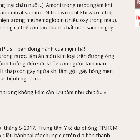
ồng trại chăn nuôi…). Amoni trong nước ngầm khi
 nitrat và nitrit. Nitrat và nitrit khi vào cơ thể
hiện tượng methemoglobin (thiếu oxy trong máu),
n trong cơ thể còn tạo thành chất nitrosamine gây
 Plus – bạn đồng hành của mọi nhà!
 trong nước, làm ăn mòn kim loại trên đường ống,
gây ảnh hưởng đến sức khỏe con người, làm mau
 pH thấp còn gây ngứa khi tắm gội, gây hỏng men
các bệnh ngoài da.
n trọng không kém cần lưu tâm như chỉ tiêu vi
ối tháng 5-2017, Trung tâm Y tế dự phòng TP.HCM
ộ điều hành tại các chung cư trên địa bàn thành