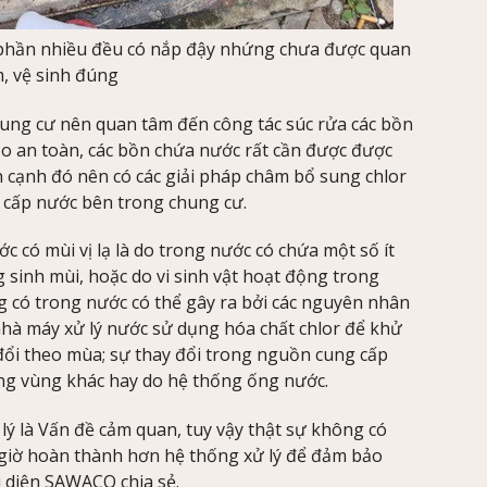
 phần nhiều đều có nắp đậy nhứng chưa được quan
, vệ sinh đúng
ung cư nên quan tâm đến công tác súc rửa các bồn
o an toàn, các bồn chứa nước rất cần được được
ên cạnh đó nên có các giải pháp châm bổ sung chlor
g cấp nước bên trong chung cư.
c có mùi vị lạ là do trong nước có chứa một số ít
sinh mùi, hoặc do vi sinh vật hoạt động trong
 có trong nước có thể gây ra bởi các nguyên nhân
nhà máy xử lý nước sử dụng hóa chất chlor để khử
ổi theo mùa; sự thay đổi trong nguồn cung cấp
ng vùng khác hay do hệ thống ống nước.
 lý là Vấn đề cảm quan, tuy vậy thật sự không có
 giờ hoàn thành hơn hệ thống xử lý để đảm bảo
i diện SAWACO chia sẻ.