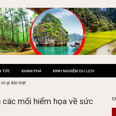
N TỨC
KHÁM PHÁ
KINH NGHIỆM DU LỊCH
có gì đặc biệt
 các mối hiểm họa về sức
C