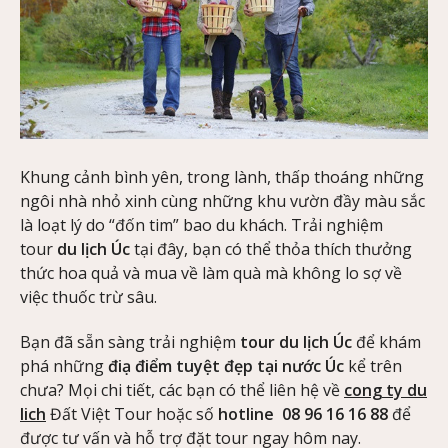
Khung cảnh bình yên, trong lành, thấp thoáng những
ngôi nhà nhỏ xinh cùng những khu vườn đầy màu sắc
là loạt lý do “đốn tim” bao du khách. Trải nghiệm
tour
du lịch Úc
tại đây, bạn có thể thỏa thích thưởng
thức hoa quả và mua về làm quà mà không lo sợ về
việc thuốc trừ sâu.
Bạn đã sẵn sàng trải nghiệm
tour du lịch Úc
để khám
phá những
điạ điểm tuyệt đẹp tại nước Úc
kể trên
chưa? Mọi chi tiết, các bạn có thể liên hệ về
cong ty du
lich
Đất Việt Tour hoặc số
hotline 08 96 16 16 88
để
được tư vấn và hỗ trợ đặt tour ngay hôm nay.