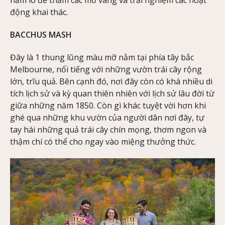
hầm lò để thăm các mỏ vàng và trải nghiệm các hoạt
động khai thác.
BACCHUS MASH
Đây là 1 thung lũng màu mỡ nằm tại phía tây bắc
Melbourne, nổi tiếng với những vườn trái cây rộng
lớn, trĩu quả. Bên cạnh đó, nơi đây còn có khá nhiều di
tích lịch sử và kỳ quan thiên nhiên với lịch sử lâu đời từ
giữa những năm 1850. Còn gì khác tuyệt vời hơn khi
ghé qua những khu vườn của người dân nơi đây, tự
tay hái những quả trái cây chín mọng, thơm ngon và
thậm chí có thể cho ngay vào miệng thưởng thức.