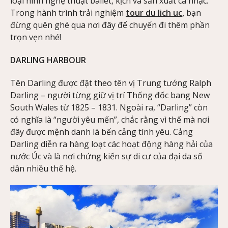
loại hình nghệ thuật ballet, kịch và sản xuất ca nhạc.
Trong hành trình trải nghiệm
tour du lich uc
,
bạn
đừng quên ghé qua nơi đây để chuyến đi thêm phần
trọn vẹn nhé!
DARLING HARBOUR
Tên Darling được đặt theo tên vị Trung tướng Ralph
Darling – người từng giữ vị trí Thống đốc bang New
South Wales từ 1825 – 1831. Ngoài ra, “Darling” còn
có nghĩa là “người yêu mến”, chắc rằng vì thế mà nơi
đây được mệnh danh là bến cảng tình yêu. Cảng
Darling diễn ra hàng loạt các hoạt động hàng hải của
nước Úc và là nơi chứng kiến sự di cư của đại da số
dân nhiều thế hệ.