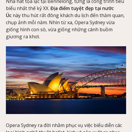
Nhà hát tọa lạc tại Bennelong, từng là công trình tiêu
biểu nhất thế kỷ XX.
Địa điểm tuyệt đẹp tại nước
Úc
này thu hút rất đông khách du lịch đến thăm quan,
chụp ảnh mỗi năm. Nhìn từ xa, Opera Sydney vừa
giống hình con sò, vừa giống những cánh buồm
giương ra khơi.
Opera Sydney ra đời nhằm phục vụ việc biểu diễn các