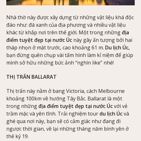
Nhà thờ này được xây dựng từ những vật liệu khá độc
đáo như: đá xanh của địa phương và nhiều vật liệu
khác từ khắp nơi trên thế giới. Một trong những
địa
điểm tuyệt đẹp tại nước Úc
này gây ấn tượng bởi hai
tháp nhọn ở mặt trước, cao khoảng 61 m.
Du lịch Úc,
bạn đừng quên chụp vài tấm hình làm kỉ niệm để giúp
mình sở hữu những bức ảnh “nghìn like” nhé!
THỊ TRẤN BALLARAT
Thị trấn này nằm ở bang Victoria, cách Melbourne
khoảng 100km về hướng Tây Bắc. Ballarat là một
trong những
địa điểm tuyệt đẹp tại nước Úc
với vẻ
trầm mặc và yên tĩnh. Trải nghiệm tour
du lịch Úc
và
ghé qua nơi này, bạn sẽ có cảm giác như đang đi
ngược thời gian, về lại những tháng năm bình yên ở
thế kỷ 19.