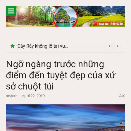
Skip
to
content
Khám phá chợ phiên Bắc Hà có gì đặc biệt
Cây Ráy khổng lồ tại vườn Quốc gia Cúc Phương
Ngỡ ngàng trước những
điểm đến tuyệt đẹp của xứ
sở chuột túi
msbich
April 22, 2019
0