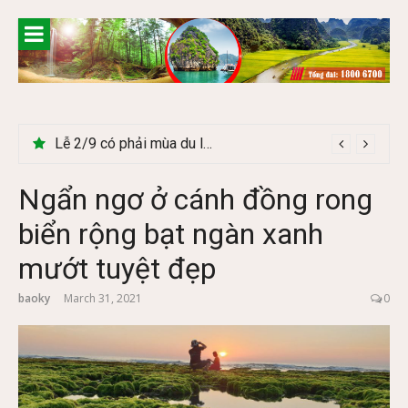
Skip
to
content
Lễ 2/9 có phải mùa du lịch Hà Giang đẹp không?
Cây Ráy khổng lồ tại vườn Quốc gia Cúc Phương
Ngẩn ngơ ở cánh đồng rong
biển rộng bạt ngàn xanh
mướt tuyệt đẹp
baoky
March 31, 2021
0