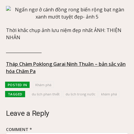
Thời khắc chụp ảnh lưu niệm đẹp nhất ẢNH: THIỆN
NHÂN
_________________
Tháp Chàm Poklong Garai Ninh Thuận – bản sắc văn
hóa Chăm Pa
POSTED IN
Khám phá
TAGGED
du lịch phan thiết
du lịch trong nước
khám phá
Leave a Reply
COMMENT
*