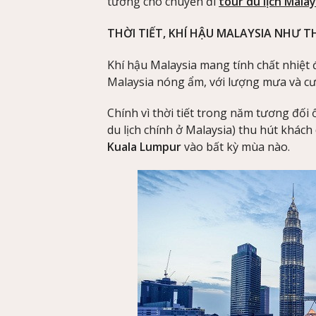
tưởng cho chuyến đi
tour du lịch Malay
THỜI TIẾT, KHÍ HẬU MALAYSIA NHƯ T
Khí hậu Malaysia mang tính chất nhiệt đ
Malaysia nóng ẩm, với lượng mưa và c
Chính vì thời tiết trong năm tương đố
du lịch chính ở Malaysia) thu hút khách
Kuala Lumpur
vào bất kỳ mùa nào.