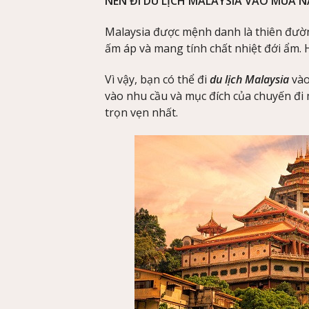
NÊN ĐI DU LỊCH MALAYSIA VÀO MÙA 
Malaysia được mệnh danh là thiên đường 
ấm áp và mang tính chất nhiệt đới ẩm. H
Vì vậy, bạn có thể đi
du lịch Malaysia
vào
vào nhu cầu và mục đích của chuyến đi 
trọn vẹn nhất.