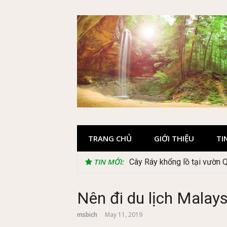
Skip
to
content
TRANG CHỦ
GIỚI THIỆU
TI
TIN MỚI:
Cây Ráy khổng lồ tại vườn 
Nên đi du lịch Malays
msbich
May 11, 2019