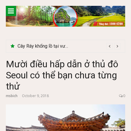
Skip
to
content
Cây Ráy khổng lồ tại vườn Quốc gia Cúc Phương
Mười điều hấp dẫn ở thủ đô
Seoul có thể bạn chưa từng
thử
msbich
October 9, 2018
0