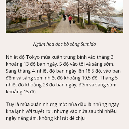
Ngắm hoa dọc bờ sông Sumida
Nhiệt độ Tokyo mùa xuân trung bình vào tháng 3
khoảng 13 độ ban ngày, 5 độ vào tối và sáng sớm.
Sang tháng 4, nhiệt độ ban ngày lên 18,5 độ, vào ban
đêm và sáng sớm nhiệt độ khoảng 10,5 độ. Tháng 5
nhiệt độ khoảng 23 độ ban ngày, đêm và sáng sớm
khoảng 15 độ.
Tuy là mùa xuân nhưng một nửa đầu là những ngày
khá lạnh với tuyết rơi, nhưng vào nửa sau thì nhiều
ngày nắng ấm, không khí rất dễ chịu.