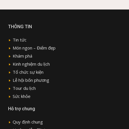
THÔNG TIN
Tin tức
Món ngon – Điểm đẹp
Khám phá
Kinh nghiệm du lịch
Tổ chức sự kiện
Lễ hội bốn phương
Tour du lịch
Sức khỏe
Hỗ trợ chung
Quy định chung