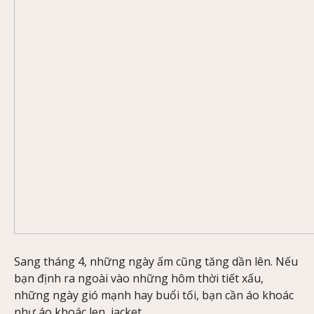
Sang tháng 4, những ngày ấm cũng tăng dần lên. Nếu
bạn định ra ngoài vào những hôm thời tiết xấu,
những ngày gió mạnh hay buổi tối, bạn cần áo khoác
như áo khoác len, jacket,…