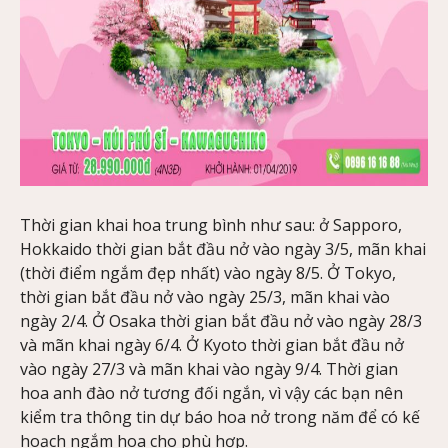
Thời gian khai hoa trung bình như sau: ở Sapporo,
Hokkaido thời gian bắt đầu nở vào ngày 3/5, mãn khai
(thời điểm ngắm đẹp nhất) vào ngày 8/5. Ở Tokyo,
thời gian bắt đầu nở vào ngày 25/3, mãn khai vào
ngày 2/4. Ở Osaka thời gian bắt đầu nở vào ngày 28/3
và mãn khai ngày 6/4. Ở Kyoto thời gian bắt đầu nở
vào ngày 27/3 và mãn khai vào ngày 9/4. Thời gian
hoa anh đào nở tương đối ngắn, vì vậy các bạn nên
kiểm tra thông tin dự báo hoa nở trong năm để có kế
hoạch ngắm hoa cho phù hợp.