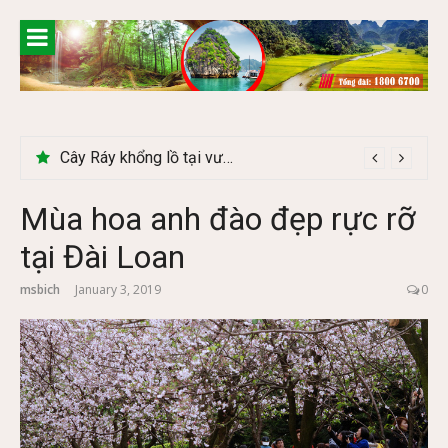
Skip
to
content
Cây Ráy khổng lồ tại vườn Quốc gia Cúc Phương
Mùa hoa anh đào đẹp rực rỡ
tại Đài Loan
msbich
January 3, 2019
0