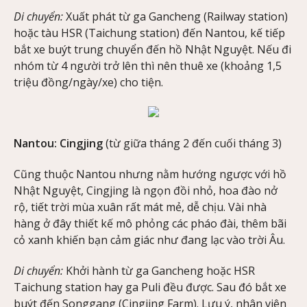
Di chuyển:
Xuất phát từ ga Gancheng (Railway station)
hoặc tàu HSR (Taichung station) đến Nantou, kế tiếp
bắt xe buýt trung chuyển đến hồ Nhật Nguyệt. Nếu đi
nhóm từ 4 người trở lên thì nên thuê xe (khoảng 1,5
triệu đồng/ngày/xe) cho tiện.
Nantou: Cingjing
(từ giữa tháng 2 đến cuối tháng 3)
Cũng thuộc Nantou nhưng nằm hướng ngược với hồ
Nhật Nguyệt, Cingjing là ngọn đồi nhỏ, hoa đào nở
rộ, tiết trời mùa xuân rất mát mẻ, dễ chịu. Vài nhà
hàng ở đây thiết kế mô phỏng các pháo đài, thêm bãi
cỏ xanh khiến bạn cảm giác như đang lạc vào trời Âu.
Di chuyển:
Khởi hành từ ga Gancheng hoặc HSR
Taichung station hay ga Puli đều được. Sau đó bắt xe
buýt đến Songgang (Cingjing Farm). Lưu ý, nhân viên