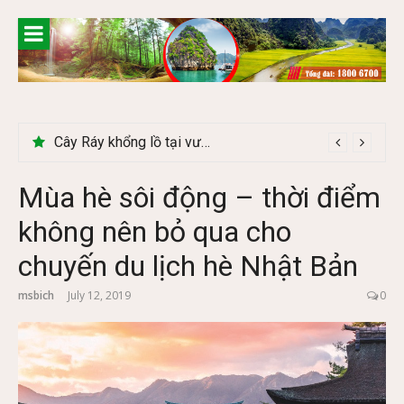
Skip
to
content
Khám phá chợ phiên Bắc Hà có gì đặc biệt
Mùa hè sôi động – thời điểm
không nên bỏ qua cho
chuyến du lịch hè Nhật Bản
msbich
July 12, 2019
0