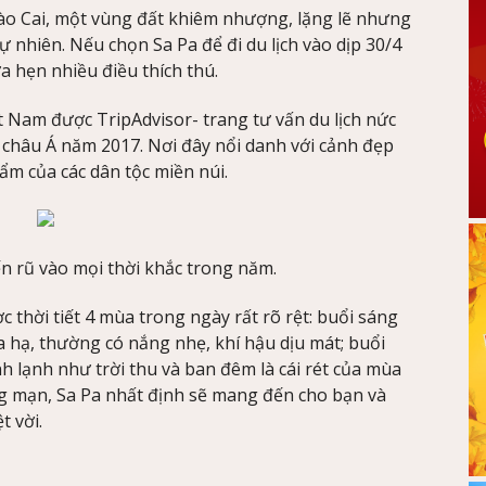
Lào Cai, một vùng đất khiêm nhượng, lặng lẽ nhưng
ự nhiên. Nếu chọn Sa Pa để đi du lịch vào dịp 30/4
a hẹn nhiều điều thích thú.
t Nam được TripAdvisor- trang tư vấn du lịch nức
 châu Á năm 2017. Nơi đây nổi danh với cảnh đẹp
m của các dân tộc miền núi.
n rũ vào mọi thời khắc trong năm.
 thời tiết 4 mùa trong ngày rất rõ rệt: buổi sáng
a hạ, thường có nắng nhẹ, khí hậu dịu mát; buổi
h lạnh như trời thu và ban đêm là cái rét của mùa
ng mạn, Sa Pa nhất định sẽ mang đến cho bạn và
t vời.