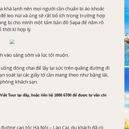
pa khá lạnh nên mọi người cần chuẩn bị áo khoác
 để leo núi và ủng sẽ rất bổ ích trong trường hợp
trang bị cho mình một tấm bản đồ Sapa để nắm rõ
 thời kì hợp lý.
h vào sáng sớm và lúc tối muộn.
uống đóng chai để lấy lại sức trên quãng đường đi
ạn soát lại các giấy tờ cần mang theo như bằng lái,
 phòng khách sạn.
Việt Tour tại đây, hoặc liên hệ 1800 6700 để được tư vấn chi 
 đường cao tốc Hà Nội – Lào Cai, du khách đã có