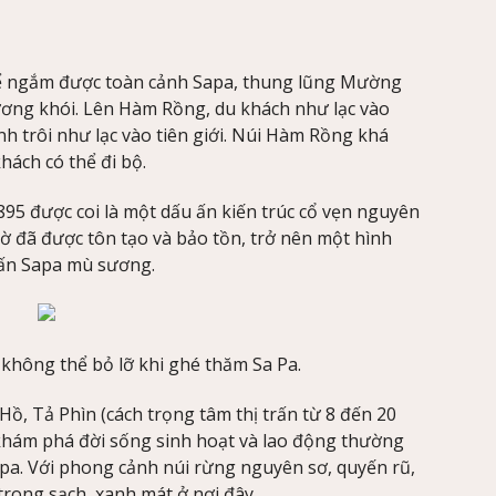
thể ngắm được toàn cảnh Sapa, thung lũng Mường
sương khói. Lên Hàm Rồng, du khách như lạc vào
 trôi như lạc vào tiên giới. Núi Hàm Rồng khá
hách có thể đi bộ.
95 được coi là một dấu ấn kiến trúc cổ vẹn nguyên
hờ đã được tôn tạo và bảo tồn, trở nên một hình
rấn Sapa mù sương.
 không thể bỏ lỡ khi ghé thăm Sa Pa.
 Hồ, Tả Phìn (cách trọng tâm thị trấn từ 8 đến 20
 khám phá đời sống sinh hoạt và lao động thường
a. Với phong cảnh núi rừng nguyên sơ, quyến rũ,
rong sạch, xanh mát ở nơi đây.