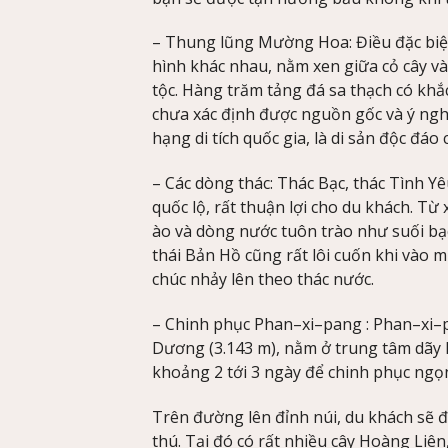
– Thung lũng Mường Hoa: Điều đặc biệt 
hình khác nhau, nằm xen giữa cỏ cây 
tộc. Hàng trăm tảng đá sa thạch có khắ
chưa xác định được nguồn gốc và ý nghĩ
hạng di tích quốc gia, là di sản độc đáo 
– Các dòng thác: Thác Bạc, thác Tình Y
quốc lộ, rất thuận lợi cho du khách. Từ
ào và dòng nước tuôn trào như suối bạc.
thái Bản Hồ cũng rất lôi cuốn khi vào 
chúc nhảy lên theo thác nước.
– Chinh phục Phan–xi–pang : Phan–xi–
Dương (3.143 m), nằm ở trung tâm dãy H
khoảng 2 tới 3 ngày để chinh phục ngọn
Trên đường lên đỉnh núi, du khách sẽ 
thú. Tại đó có rất nhiều cây Hoàng Liên,