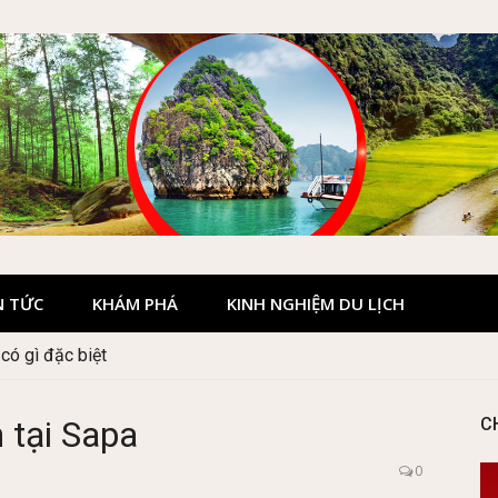
N TỨC
KHÁM PHÁ
KINH NGHIỆM DU LỊCH
 Hà Giang đẹp không?
 tại Sapa
C
0