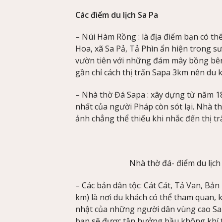
Các điểm du lịch Sa Pa
– Núi Hàm Rồng : là địa điểm bạn có 
Hoa, xã Sa Pả, Tả Phìn ẩn hiện trong 
vườn tiên với những đám mây bồng bênh
gần chỉ cách thị trấn Sapa 3km nên du k
– Nhà thờ Đá Sapa : xây dựng từ năm 18
nhất của người Pháp còn sót lại. Nhà t
ảnh chẳng thể thiếu khi nhắc đến thị t
Nhà thờ đá- điểm du lịch
– Các bản dân tộc: Cát Cát, Tả Van, Bản
km) là nơi du khách có thể tham quan,
nhật của những người dân vùng cao Sap
bạn sẽ được tận hưởng bầu không khí t