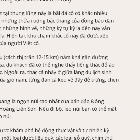
tại thung lũng này là bãi đá cổ có khắc nhiều
và những thửa ruộng bậc thang của đồng bào dân
c những hình vẽ, những ký tự kỳ lạ đến nay vẫn
a. Hiện tại, khu chạm khắc cổ này đã được xếp
của người Việt cổ.
êu (cách thị trấn 12-15 km) nằm khá gần đường
 xa, du khách đã có thể nghe thấy tiếng thác đổ ào
 Ngoài ra, thác cá nhảy ở giữa làng du lịch sinh
mùa gió nam, từng đàn cá kéo về đây đẻ trứng, chen
pang là ngọn núi cao nhất của bán đảo Đông
oàng Liên Sơn. Nếu đi bộ, leo núi bạn có thể mất
 núi.
được khám phá hệ động thực vật và tự nhiên kỳ
 một loại dược liệu quý, các loại gỗ quý, chim thú