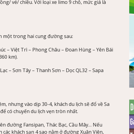
g/ vé/ chiều. Với loại xe limo 9 chỗ, mức giá là
ọn một trong hai cung đường sau:
Phúc – Việt Trì – Phong Châu – Đoan Hùng – Yên Bái
360 km).
a Lạc – Sơn Tây – Thanh Sơn – Dọc QL32 – Sapa
êm, nhưng vào dịp 30-4, khách du lịch sẽ đổ về Sa
để có chuyến du lịch vẹn tròn nhất.
 trên đường Fansipan, Thác Bạc, Cầu Mây… Nếu
n các khách sạn 4 sao nằm ở đường Xuân Viên,