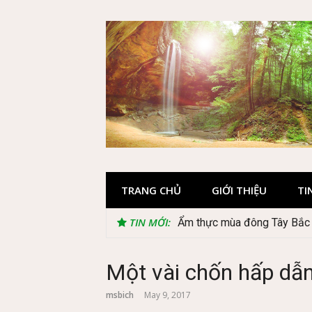
Skip
to
content
TRANG CHỦ
GIỚI THIỆU
TI
TIN MỚI:
Lễ 2/9 có phải mùa du lịch
Một vài chốn hấp dẫn
msbich
May 9, 2017