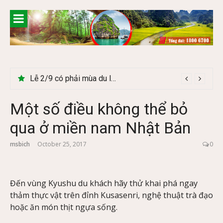
Skip
to
content
Lễ 2/9 có phải mùa du lịch Hà Giang đẹp không?
Một số điều không thể bỏ
qua ở miền nam Nhật Bản
msbich
October 25, 2017
0
Đến vùng Kyushu du khách hãy thử khai phá ngay
thảm thực vật trên đỉnh Kusasenri, nghệ thuật trà đạo
hoặc ăn món thịt ngựa sống.