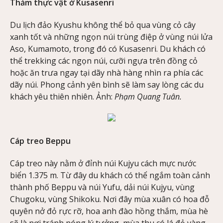
Thảm thực vật ở Kusasenri
Du lịch đảo Kyushu không thể bỏ qua vùng cỏ cây
xanh tốt và những ngọn núi trùng điệp ở vùng núi lửa
Aso, Kumamoto, trong đó có Kusasenri. Du khách có
thể trekking các ngọn núi, cưỡi ngựa trên đồng cỏ
hoặc ăn trưa ngay tại dãy nhà hàng nhìn ra phía các
dãy núi. Phong cảnh yên bình sẽ làm say lòng các du
khách yêu thiên nhiên. Ảnh:
Phạm Quang Tuân.
Cáp treo Beppu
Cáp treo này nằm ở đỉnh núi Kujyu cách mực nước
biển 1.375 m. Từ đây du khách có thể ngắm toàn cảnh
thành phố Beppu và núi Yufu, dải núi Kujyu, vùng
Chugoku, vùng Shikoku. Nơi đây mùa xuân có hoa đỗ
quyên nở đỏ rực rỡ, hoa anh đào hồng thắm, mùa hè