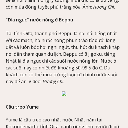
sẽ là nơi tránh nóng lý tưởng, mùa thu có lá đỏ vàng,
còn mùa đông tuyết phủ trắng xóa. Ảnh:
Hương Chi.
"Địa ngục" nước nóng ở Beppu
Tại tỉnh Oita, thành phố Beppu là nơi nổi tiếng nhất
với các mạch, hồ nước nóng phun trào từ dưới lòng
đất và luôn bốc hơi nghi ngút, thu hút du khách khắp
nơi đến tham quan du lịch. Beppu có 8 jigoku, tiếng
Nhật là địa ngục chỉ các suối nước nóng lớn. Nước ở
các suối này có nhiệt độ khoảng 50-99,5 độ C. Du
khách còn có thể mua trứng luộc từ chính nước suối
này để ăn. Video:
Hương Chi.
Cầu treo Yume
Yume là cầu treo cao nhất nước Nhật nằm tại
Kokonoemachi, tỉnh Oita, dành riêng cho người đi bộ.