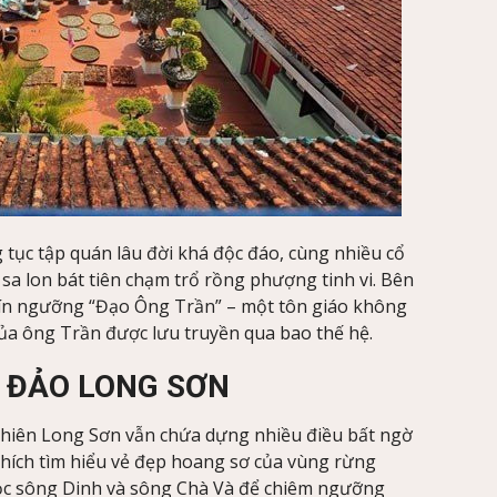
g tục tập quán lâu đời khá độc đáo, cùng nhiều cổ
 sa lon bát tiên chạm trổ rồng phượng tinh vi. Bên
tín ngưỡng “Đạo Ông Trần” – một tôn giáo không
 của ông Trần được lưu truyền qua bao thế hệ.
Ã ĐẢO LONG SƠN
nhiên Long Sơn vẫn chứa dựng nhiều điều bất ngờ
thích tìm hiểu vẻ đẹp hoang sơ của vùng rừng
ọc sông Dinh và sông Chà Và để chiêm ngưỡng