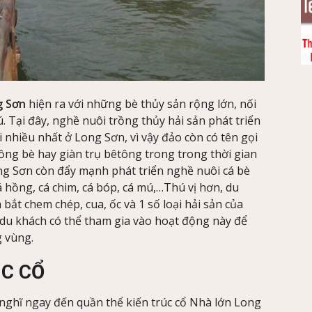
g Sơn
hiện ra với những bè thủy sản rộng lớn, nối
. Tại đây, nghề nuôi trồng thủy hải sản phát triển
 nhiều nhất ở Long Sơn, vì vậy đảo còn có tên gọi
ồng bè hay giàn trụ bêtông trong trong thời gian
ong Sơn còn đẩy mạnh phát triển nghề nuôi cá bè
á hồng, cá chim, cá bóp, cá mú,…Thú vị hơn, du
ắt chem chép, cua, ốc và 1 số loại hải sản của
du khách có thể tham gia vào hoạt động này để
g vùng.
C CỔ
 nghĩ ngay đến quần thể kiến trúc cổ Nhà lớn Long