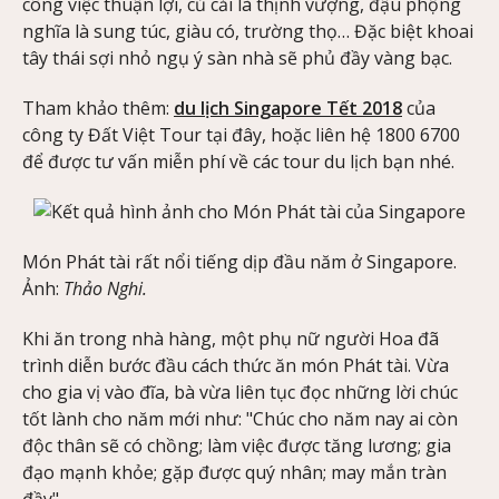
công việc thuận lợi, củ cải là thịnh vượng, đậu phộng
nghĩa là sung túc, giàu có, trường thọ… Đặc biệt khoai
tây thái sợi nhỏ ngụ ý sàn nhà sẽ phủ đầy vàng bạc.
Tham khảo thêm:
du lịch Singapore Tết 2018
của
công ty Đất Việt Tour tại đây, hoặc liên hệ 1800 6700
để được tư vấn miễn phí về các tour du lịch bạn nhé.
Món Phát tài rất nổi tiếng dịp đầu năm ở Singapore.
Ảnh:
Thảo Nghi.
Khi ăn trong nhà hàng, một phụ nữ người Hoa đã
trình diễn bước đầu cách thức ăn món Phát tài. Vừa
cho gia vị vào đĩa, bà vừa liên tục đọc những lời chúc
tốt lành cho năm mới như: "Chúc cho năm nay ai còn
độc thân sẽ có chồng; làm việc được tăng lương; gia
đạo mạnh khỏe; gặp được quý nhân; may mắn tràn
đầy".