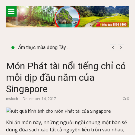
Skip
to
content
Lễ 2/9 có phải mùa du lịch Hà Giang đẹp không?
Món Phát tài nổi tiếng chỉ có
mỗi dịp đầu năm của
Singapore
msbich
December 14, 2017
0
Khi ăn món này, những người ngồi chung một bàn sẽ
dùng đũa sạch xáo tất cả nguyên liệu trộn vào nhau,