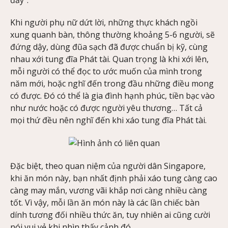
Khi người phụ nữ dứt lời, những thực khách ngồi
xung quanh bàn, thông thường khoảng 5-6 người, sẽ
đứng dậy, dùng đũa sạch đã được chuẩn bị kỹ, cùng
nhau xới tung đĩa Phát tài. Quan trọng là khi xới lên,
mỗi người có thể đọc to ước muốn của mình trong
năm mới, hoặc nghĩ đến trong đầu những điều mong
có được. Đó có thể là gia đình hạnh phúc, tiền bạc vào
như nước hoặc có được người yêu thương… Tất cả
mọi thứ đều nên nghĩ đến khi xáo tung đĩa Phát tài.
Đặc biệt, theo quan niệm của người dân Singapore,
khi ăn món này, bạn nhất định phải xáo tung càng cao
càng may mắn, vương vãi khắp nơi càng nhiều càng
tốt. Vì vậy, mỗi lần ăn món này là các lần chiếc bàn
dính tương đối nhiều thức ăn, tuy nhiên ai cũng cười
nói vui vẻ khi nhìn thấy cảnh đó.