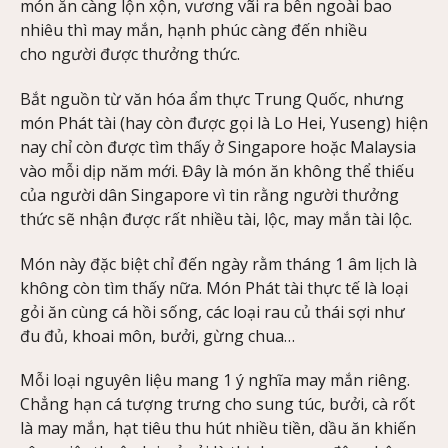
món ăn càng lộn xộn, vương vãi ra bên ngoài bao
nhiêu thì may mắn, hạnh phúc càng đến nhiều
cho người được thưởng thức.
Bắt nguồn từ văn hóa ẩm thực Trung Quốc, nhưng
món Phát tài (hay còn được gọi là Lo Hei, Yuseng) hiện
nay chỉ còn được tìm thấy ở Singapore hoặc Malaysia
vào mỗi dịp năm mới. Đây là món ăn không thể thiếu
của người dân Singapore vì tin rằng người thưởng
thức sẽ nhận được rất nhiều tài, lộc, may mắn tài lộc.
Món này đặc biệt chỉ đến ngày rằm tháng 1 âm lịch là
không còn tìm thấy nữa. Món Phát tài thực tế là loại
gỏi ăn cùng cá hồi sống, các loại rau củ thái sợi như
đu đủ, khoai môn, bưởi, gừng chua…
Mỗi loại nguyên liệu mang 1 ý nghĩa may mắn riêng.
Chẳng hạn cá tượng trưng cho sung túc, bưởi, cà rốt
là may mắn, hạt tiêu thu hút nhiều tiền, dầu ăn khiến