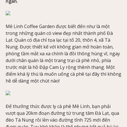
ngàn.
Mê Linh Coffee Garden được biết đến như là một
trong những quán có view đẹp nhất thành phố Đà
Lạt. Quán có địa chỉ tọa lạc tại tổ 20, thôn 4, xã Tà
Nung. Được thiết kế với không gian mở hoàn toàn,
phóng tầm mắt xa xa chính là đồi thông hùng vĩ, ngay
dưới chân quán là một trang trại cà phê nhỏ, phía
trước mặt là hồ Đập Cam Ly rộng thênh thang. Một
điểm khá lý thú là muốn uống cà phê tại đây thì không
hề dễ dàng một chút nào!
Để thưởng thức được ly cà phê Mê Linh, bạn phải
vượt qua 20km đoạn đường từ trung tâm Đà Lạt, qua
đèo Tà Nung rồi lẻn vào đường tỉnh 725 mới đến
được quán. Tuy khó khăn là thế nhưng kết quả bù lại