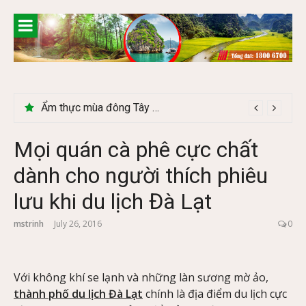
Skip
to
content
Lễ 2/9 có phải mùa du lịch Hà Giang đẹp không?
Mọi quán cà phê cực chất
dành cho người thích phiêu
lưu khi du lịch Đà Lạt
mstrinh
July 26, 2016
0
Với không khí se lạnh và những làn sương mờ ảo,
thành phố du lịch Đà Lạt
chính là địa điểm du lịch cực