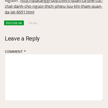
Nguồn :
http://quatanggruop.com/5-quan-ca-phe-cuc-
chat-danh-cho-nguoi-thich-phieu-luu-khi-tham-quan-
da-lat-6691.html
POSTED IN
Tin tức
Leave a Reply
COMMENT
*