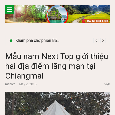
Skip
to
content
Khám phá chợ phiên Bắc Hà có gì đặc biệt
Mẫu nam Next Top giới thiệu
hai địa điểm lãng mạn tại
Chiangmai
msbich
May 2, 2018
0