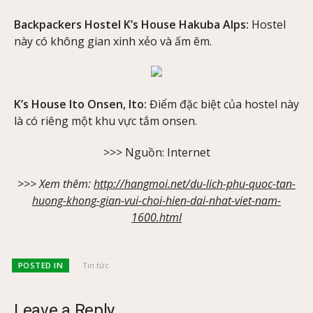
Backpackers Hostel K’s House Hakuba Alps:
Hostel
này có không gian xinh xẻo và ấm êm.
K’s House Ito Onsen, Ito:
Điểm đặc biệt của hostel này
là có riêng một khu vực tắm onsen.
>>> Nguồn: Internet
>>> Xem thêm:
http://hangmoi.net/du-lich-phu-quoc-tan-
huong-khong-gian-vui-choi-hien-dai-nhat-viet-nam-
1600.html
POSTED IN
Tin tức
Leave a Reply