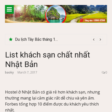
Skip
to
content
Du lịch Tây Bắc tháng 11 – Mùa hoa cải nhuộm vàng rực rỡ
List khách sạn chất nhất
Nhật Bản
baoky
March 7, 2017
0
Hostel ở Nhật Bản có giá rẻ hơn khách sạn, nhưng
thường mang lại cảm giác rất dễ chịu và yên ấm.
Forbes tổng hợp 10 điểm được du khách yêu thích
nhất.