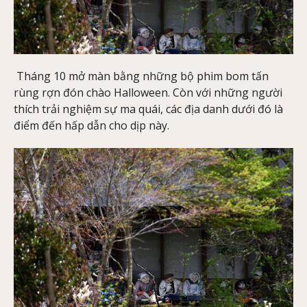
Tháng 10 mở màn bằng những bộ phim bom tấn
rùng rợn đón chào Halloween. Còn với những người
thích trải nghiệm sự ma quái, các địa danh dưới đó là
điểm đến hấp dẫn cho dịp này.