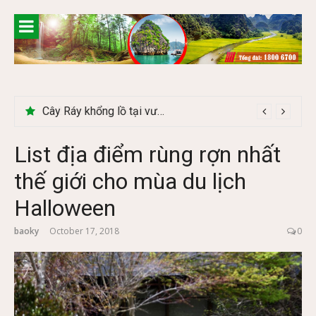
Skip
to
content
Cây Ráy khổng lồ tại vườn Quốc gia Cúc Phương
List địa điểm rùng rợn nhất
thế giới cho mùa du lịch
Halloween
baoky
October 17, 2018
0