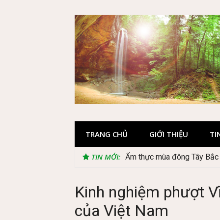
Skip
to
content
TRANG CHỦ
GIỚI THIỆU
TI
TIN MỚI:
Ẩm thực mùa đông Tây Bắc c
Lễ 2/9 có phải mùa du lịch
Kinh nghiệm phượt Vĩ
của Việt Nam