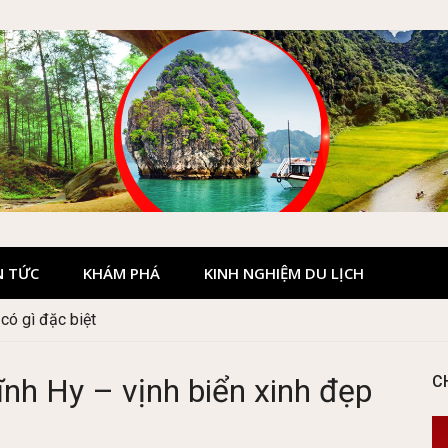
N TỨC
KHÁM PHÁ
KINH NGHIỆM DU LỊCH
ó gì đặc biệt
 Hà Giang đẹp không?
nh Hy – vịnh biển xinh đẹp
C