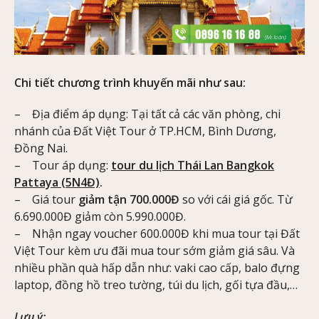
Chi tiết chương trình khuyến mãi như sau:
– Địa điểm áp dụng: Tại tất cả các văn phòng, chi
nhánh của Đất Việt Tour ở TP.HCM, Bình Dương,
Đồng Nai.
– Tour áp dụng:
tour du lịch Thái Lan Bangkok
Pattaya (5N4Đ)
.
– Giá tour
giảm tận 700.000Đ
so với cái giá gốc. Từ
6.690.000Đ giảm còn 5.990.000Đ.
– Nhận ngay voucher 600.000Đ khi mua tour tại Đất
Việt Tour kèm ưu đãi mua tour sớm giảm giá sâu. Và
nhiều phần quà hấp dẫn như: vaki cao cấp, balo đựng
laptop, đồng hồ treo tường, túi du lịch, gối tựa đầu,…
Lưu ý: