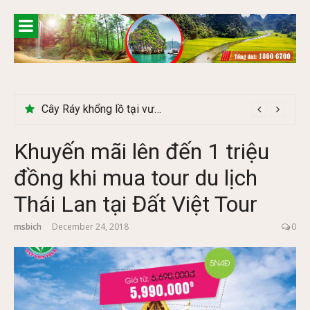
Skip
to
content
Cây Ráy khổng lồ tại vườn Quốc gia Cúc Phương
Khuyến mãi lên đến 1 triệu
đồng khi mua tour du lịch
Thái Lan tại Đất Việt Tour
msbich
December 24, 2018
0