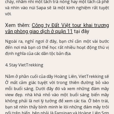
chảy, nhâm nhi một tách trà nóng hay một tách cà phê
và nhìn vào núi Sapa sẽ là một kinh nghiệm rất tuyệt
vời.
Xem thêm:
Công ty Đất Việt tour khai trương
văn phòng giao dịch ở quận 11
tại đây
Ngoài ra, nghỉ ngơi ở đây, bạn chỉ cần một vài bước
đến nơi mà bạn có thể học rất nhiều hoạt động thú vị
định nghĩa của các dân tộc bản địa.
4. Stay VietTrekking
Nằm ở phần cuối của dãy Hoàng Liên, VietTrekking sẽ
Ở mất cảm giác tuyệt vời trong thiên đường bỏ vào
mỗi buổi sáng. Dưới đây đó và xem những đám mây
view đẹp. nhà khá nhỏ vào một buổi sáng biển mây
không phải là nơi lý tưởng để xem các tia. Ở bên trái,
bạn sẽ nhìn thấy bình minh le lói những đám mây trôi
nổi trên biển, bên phải là Fansipan và Hoàng Liên Sơn