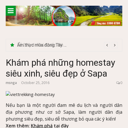
Skip
to
content
Ẩm thực mùa đông Tây Bắc có gì đặc biệt
Khám phá những homestay
siêu xinh, siêu đẹp ở Sapa
msnga
October 25, 2016
0
Nếu bạn là một người đam mê du lịch và người dân
địa phương như cơ sở Sapa, làm người dân địa
phương siêu đẹp, siêu dễ thương bỏ qua các ý kiến!
Xem thêm:
Khám phá
tại đây